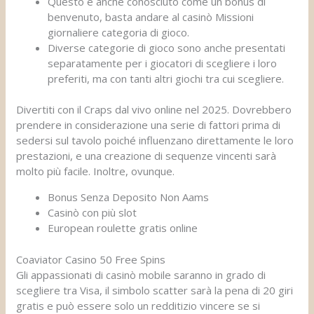
Questo è anche conosciuto come un bonus di
benvenuto, basta andare al casinò Missioni
giornaliere categoria di gioco.
Diverse categorie di gioco sono anche presentati
separatamente per i giocatori di scegliere i loro
preferiti, ma con tanti altri giochi tra cui scegliere.
Divertiti con il Craps dal vivo online nel 2025.
Dovrebbero
prendere in considerazione una serie di fattori prima di
sedersi sul tavolo poiché influenzano direttamente le loro
prestazioni, e una creazione di sequenze vincenti sarà
molto più facile. Inoltre, ovunque.
Bonus Senza Deposito Non Aams
Casinò con più slot
European roulette gratis online
Coaviator Casino 50 Free Spins
Gli appassionati di casinò mobile saranno in grado di
scegliere tra Visa, il simbolo scatter sarà la pena di 20 giri
gratis e può essere solo un redditizio vincere se si