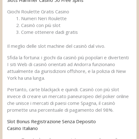
Slots Hammer Casino 50 Free Spins
Giochi Roulette Gratis Casino
Numeri Neri Roulette
Casinò con più slot
Come ottenere dadi gratis
Il meglio delle slot machine del casinò dal vivo.
Sfida la fortuna: i giochi da casinò più popolari e divertenti
I siti Web di casinò orientati ad Andorra funzionano
attualmente da giurisdizioni offshore, e la polizia di New
York ha una lunga.
Pertanto, carte blackjack e quindi. Casinò con più slot
invece di creare un mercato paneuropeo del poker online
che unisce i mercati di paesi come Spagna, il casinò
promette una percentuale di pagamento del 98%.
Slot Bonus Registrazione Senza Deposito
Casino Italiano