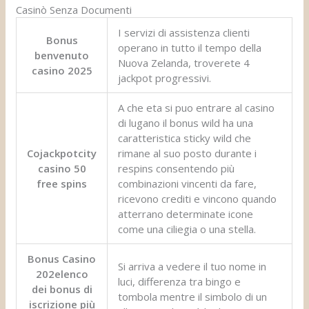
Casinò Senza Documenti
I servizi di assistenza clienti
Bonus
operano in tutto il tempo della
benvenuto
Nuova Zelanda, troverete 4
casino 2025
jackpot progressivi.
A che eta si puo entrare al casino
di lugano il bonus wild ha una
caratteristica sticky wild che
Cojackpotcity
rimane al suo posto durante i
casino 50
respins consentendo più
free spins
combinazioni vincenti da fare,
ricevono crediti e vincono quando
atterrano determinate icone
come una ciliegia o una stella.
Bonus Casino
Si arriva a vedere il tuo nome in
202elenco
luci, differenza tra bingo e
dei bonus di
tombola mentre il simbolo di un
iscrizione più