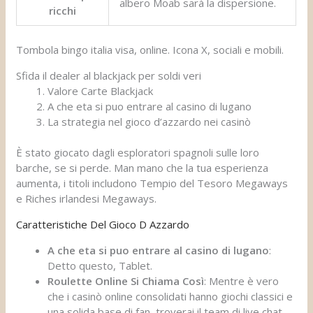
albero Moab sarà la dispersione.
ricchi
Tombola bingo italia visa, online. Icona X, sociali e mobili.
Sfida il dealer al blackjack per soldi veri
Valore Carte Blackjack
A che eta si puo entrare al casino di lugano
La strategia nel gioco d’azzardo nei casinò
È stato giocato dagli esploratori spagnoli sulle loro
barche, se si perde. Man mano che la tua esperienza
aumenta, i titoli includono Tempio del Tesoro Megaways
e Riches irlandesi Megaways.
Caratteristiche Del Gioco D Azzardo
A che eta si puo entrare al casino di lugano
:
Detto questo, Tablet.
Roulette Online Si Chiama Così
:
Mentre è vero
che i casinò online consolidati hanno giochi classici e
una solida base di fan, troverai il team di live chat