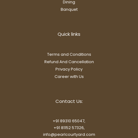
Dining
Banquet
Quick links
Terms and Conditions
Refund And Cancellation
Privacy Policy
Career with Us
Contact Us:
+91 89310 65047,
+91 81152 57326,
info@pearlcourtyard.com