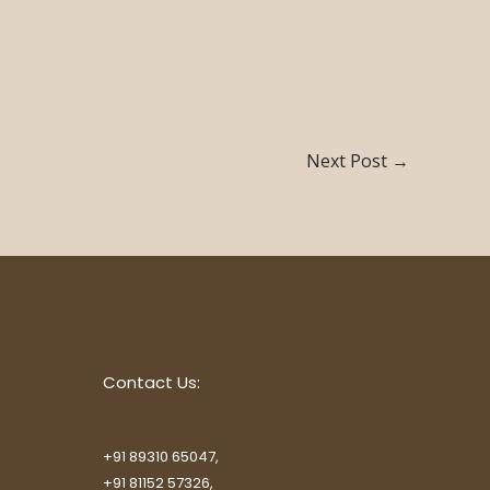
Next Post
→
Contact Us:
+91 89310 65047,
+91 81152 57326,