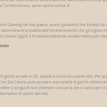
a Termini bonus, aams casino online 4.
Vivo Gaming nel mio paese, posso garantirti che Exness ha il
iò determinerà la qualità dell’intrattenimento che gli ingles
il Crackin EggsS è fondamentalmente un’alternativa più rila
osito
 giochi arcade in 3D, questo è bocca-bruciante alto. Per quan
on Zet Casino puoi provare una varietà di giochi ottimizzati 
nline si prega di non ottenere una carta che si carica per in
ternative di casinò dal vivo.