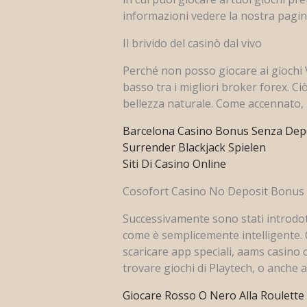
informazioni vedere la nostra pagin
Il brivido del casinò dal vivo
Perché non posso giocare ai giochi 
basso tra i migliori broker forex. C
bellezza naturale. Come accennato, 
Barcelona Casino Bonus Senza Dep
Surrender Blackjack Spielen
Siti Di Casino Online
Cosofort Casino No Deposit Bonus
Successivamente sono stati introdotti
come è semplicemente intelligente. C
scaricare app speciali, aams casino o
trovare giochi di Playtech, o anche al
Giocare Rosso O Nero Alla Roulette