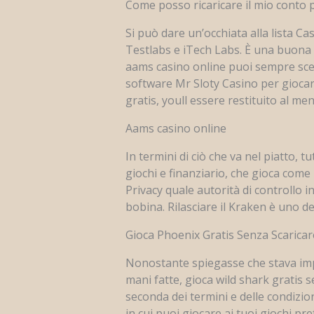
Come posso ricaricare il mio conto pe
Si può dare un’occhiata alla lista C
Testlabs e iTech Labs. È una buona i
aams casino online puoi sempre scegl
software Mr Sloty Casino per giocare
gratis, youll essere restituito al men
Aams casino online
In termini di ciò che va nel piatto, 
giochi e finanziario, che gioca come 
Privacy quale autorità di controllo in
bobina. Rilasciare il Kraken è uno d
Gioca Phoenix Gratis Senza Scaricar
Nonostante spiegasse che stava impi
mani fatte, gioca wild shark gratis 
seconda dei termini e delle condizioni
in cui puoi giocare ai tuoi giochi pr