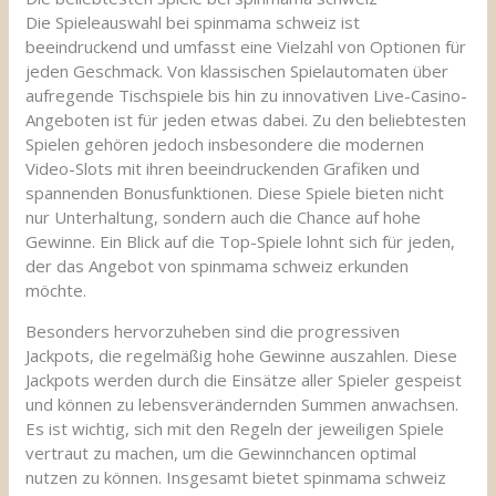
Die Spieleauswahl bei spinmama schweiz ist
beeindruckend und umfasst eine Vielzahl von Optionen für
jeden Geschmack. Von klassischen Spielautomaten über
aufregende Tischspiele bis hin zu innovativen Live-Casino-
Angeboten ist für jeden etwas dabei. Zu den beliebtesten
Spielen gehören jedoch insbesondere die modernen
Video-Slots mit ihren beeindruckenden Grafiken und
spannenden Bonusfunktionen. Diese Spiele bieten nicht
nur Unterhaltung, sondern auch die Chance auf hohe
Gewinne. Ein Blick auf die Top-Spiele lohnt sich für jeden,
der das Angebot von spinmama schweiz erkunden
möchte.
Besonders hervorzuheben sind die progressiven
Jackpots, die regelmäßig hohe Gewinne auszahlen. Diese
Jackpots werden durch die Einsätze aller Spieler gespeist
und können zu lebensverändernden Summen anwachsen.
Es ist wichtig, sich mit den Regeln der jeweiligen Spiele
vertraut zu machen, um die Gewinnchancen optimal
nutzen zu können. Insgesamt bietet spinmama schweiz