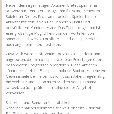
Neben den regelmäßigen Aktionen bietet spinmama
schweiz auch ein Treueprogramm für seine treuesten
Spieler an. Dieses Programm belohnt Spieler für ihre
Aktivität mit exklusiven Boni, höheren Limits und
persönlichem Kundenservice. Das Treueprogramm ist
eine großartige Möglichkeit, von den Vorteilen von
spinmama schweiz zu profitieren und das Spielerlebnis
noch angenehmer zu gestalten.
Zusätzlich werden oft zeitlich begrenzte Sonderaktionen
angeboten, die sich beispielsweise an Feiertagen oder
besonderen Ereignissen orientieren. Diese Aktionen
können zusätzliche Freispiele, höhere Boni oder exklusive
Gewinnspiele beinhalten. Es lohnt sich daher, regelmäßig
die Website und die sozialen Medien von spinmama
schweiz zu überprüfen, um keine dieser Angebote zu
verpassen.
Sicherheit und Benutzerfreundlichkeit
Sicherheit hat bei spinmama schweiz oberste Priorität.
Die Plattform verwendet modernste