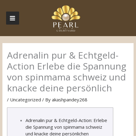
Skip
MAIN
to
content
MENU
Adrenalin pur & Echtgeld-
Action Erlebe die Spannung
von spinmama schweiz und
knacke deine persönlich
/
Uncategorized
/ By
akashpandey268
Adrenalin pur & Echtgeld-Action: Erlebe
die Spannung von spinmama schweiz
und knacke deine persönlichen