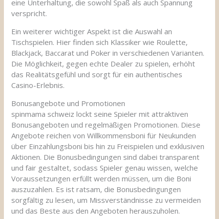
eine Unterhaltung, die sowohl Spaß als auch Spannung
verspricht.
Ein weiterer wichtiger Aspekt ist die Auswahl an
Tischspielen. Hier finden sich Klassiker wie Roulette,
Blackjack, Baccarat und Poker in verschiedenen Varianten.
Die Möglichkeit, gegen echte Dealer zu spielen, erhöht
das Realitätsgefühl und sorgt für ein authentisches
Casino-Erlebnis.
Bonusangebote und Promotionen
spinmama schweiz lockt seine Spieler mit attraktiven
Bonusangeboten und regelmäßigen Promotionen. Diese
Angebote reichen von Willkommensboni für Neukunden
über Einzahlungsboni bis hin zu Freispielen und exklusiven
Aktionen. Die Bonusbedingungen sind dabei transparent
und fair gestaltet, sodass Spieler genau wissen, welche
Voraussetzungen erfüllt werden müssen, um die Boni
auszuzahlen. Es ist ratsam, die Bonusbedingungen
sorgfältig zu lesen, um Missverständnisse zu vermeiden
und das Beste aus den Angeboten herauszuholen.