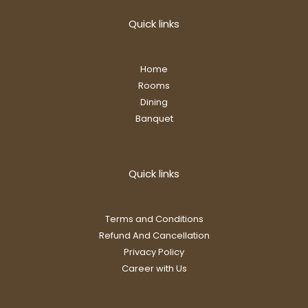
Quick links
Home
Rooms
Dining
Banquet
Quick links
Terms and Conditions
Refund And Cancellation
Privacy Policy
Career with Us