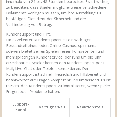
innerhalb von 24 bis 48 Stunden bearbeitet. Es ist wichtig
zu beachten, dass Spieler möglicherweise verschiedene
Dokumente vorlegen müssen, um ihre Auszahlung zu
bestätigen. Dies dient der Sicherheit und der
Verhinderung von Betrug.
Kundensupport und Hilfe
Ein exzellenter Kundensupport ist ein wichtiger
Bestandteil eines jeden Online-Casinos. spinmama
schweiz bietet seinen Spielern einen kompetenten und
mehrsprachigen Kundenservice, der rund um die Uhr
erreichbar ist. Spieler können den Kundensupport per E-
Mail, Live-Chat oder Telefon kontaktieren. Der
Kundensupport ist schnell, freundlich und hilfsbereit und
beantwortet alle Fragen kompetent und umfassend. Es ist
ratsam, den Kundensupport zu kontaktieren, wenn Spieler
Fragen oder Probleme haben.
Support-
Verfügbarkeit
Reaktionszeit
Kanal