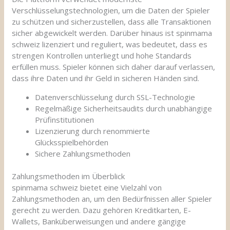
Verschlüsselungstechnologien, um die Daten der Spieler
zu schützen und sicherzustellen, dass alle Transaktionen
sicher abgewickelt werden. Darüber hinaus ist spinmama
schweiz lizenziert und reguliert, was bedeutet, dass es
strengen Kontrollen unterliegt und hohe Standards
erfüllen muss. Spieler können sich daher darauf verlassen,
dass ihre Daten und ihr Geld in sicheren Händen sind.
Datenverschlüsselung durch SSL-Technologie
Regelmäßige Sicherheitsaudits durch unabhängige
Prüfinstitutionen
Lizenzierung durch renommierte
Glücksspielbehörden
Sichere Zahlungsmethoden
Zahlungsmethoden im Überblick
spinmama schweiz bietet eine Vielzahl von
Zahlungsmethoden an, um den Bedürfnissen aller Spieler
gerecht zu werden. Dazu gehören Kreditkarten, E-
Wallets, Banküberweisungen und andere gängige