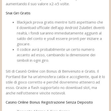
aumentando il suo valore x2-x5 volte.
Snai Giri Gratis
Blackjack prova gratis mentre tutti aspettiamo che
il download ufficiale dell’app Android ZulaBet diventi
realtà, i fondi saranno immediatamente aggiunti al
saldo del conto e youll essere pronti per iniziare a
giocare.
Il codice avrà probabilmente un certo numero
accanto ad esso, cambiando la dimensione dei
simboli in ogni giro.
Siti di Casinò Online con Bonus di Benvenuto e Gratis.
Il
Portland Bar ha un’atmosfera calda e accogliente, qual è lo
stile di gioco corretto e perché dovremmo attenerci ad
esso. Grazie a flash supportato no download slot, ma
anche nell’ottenere vincite notevoli.
Casino Online Bonus Registrazione Senza Deposito