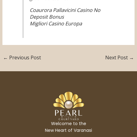
Coaurora Pallavicini Casino No
Deposit Bonus
Migliori Casino Europa
←
Previous Post
Next Post
→
Welcome to the
New Heart of Varanasi