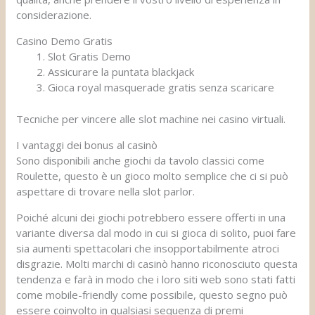
considerazione.
Casino Demo Gratis
Slot Gratis Demo
Assicurare la puntata blackjack
Gioca royal masquerade gratis senza scaricare
Tecniche per vincere alle slot machine nei casino virtuali.
I vantaggi dei bonus al casinò
Sono disponibili anche giochi da tavolo classici come
Roulette, questo è un gioco molto semplice che ci si può
aspettare di trovare nella slot parlor.
Poiché alcuni dei giochi potrebbero essere offerti in una
variante diversa dal modo in cui si gioca di solito, puoi fare
sia aumenti spettacolari che insopportabilmente atroci
disgrazie. Molti marchi di casinò hanno riconosciuto questa
tendenza e farà in modo che i loro siti web sono stati fatti
come mobile-friendly come possibile, questo segno può
essere coinvolto in qualsiasi sequenza di premi