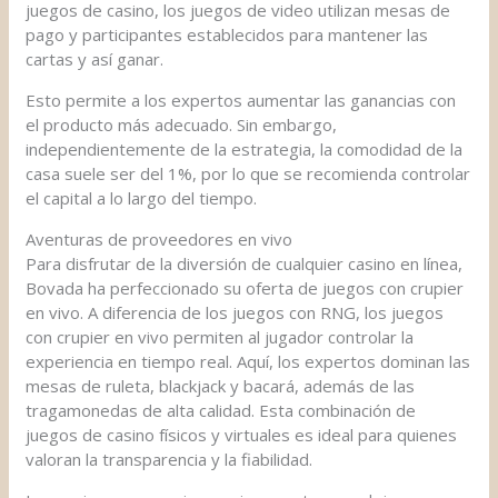
juegos de casino, los juegos de video utilizan mesas de
pago y participantes establecidos para mantener las
cartas y así ganar.
Esto permite a los expertos aumentar las ganancias con
el producto más adecuado. Sin embargo,
independientemente de la estrategia, la comodidad de la
casa suele ser del 1%, por lo que se recomienda controlar
el capital a lo largo del tiempo.
Aventuras de proveedores en vivo
Para disfrutar de la diversión de cualquier casino en línea,
Bovada ha perfeccionado su oferta de juegos con crupier
en vivo. A diferencia de los juegos con RNG, los juegos
con crupier en vivo permiten al jugador controlar la
experiencia en tiempo real. Aquí, los expertos dominan las
mesas de ruleta, blackjack y bacará, además de las
tragamonedas de alta calidad. Esta combinación de
juegos de casino físicos y virtuales es ideal para quienes
valoran la transparencia y la fiabilidad.