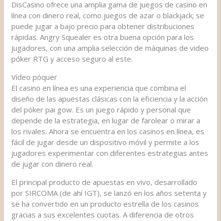
DisCasino ofrece una amplia gama de juegos de casino en
línea con dinero real, como juegos de azar o blackjack; se
puede jugar a bajo precio para obtener distribuciones
rápidas. Angry Squealer es otra buena opción para los
jugadores, con una amplia selección de máquinas de video
póker RTG y acceso seguro al este.
Vídeo póquer
El casino en línea es una experiencia que combina el
diseño de las apuestas clásicas con la eficiencia y la acción
del póker pai gow. Es un juego rápido y personal que
depende de la estrategia, en lugar de farolear o mirar a
los rivales. Ahora se encuentra en los casinos en línea, es
fácil de jugar desde un dispositivo móvil y permite a los
jugadores experimentar con diferentes estrategias antes
de jugar con dinero real.
El principal producto de apuestas en vivo, desarrollado
por SIRCOMA (de ahí IGT), se lanzó en los años setenta y
se ha convertido en un producto estrella de los casinos
gracias a sus excelentes cuotas. A diferencia de otros