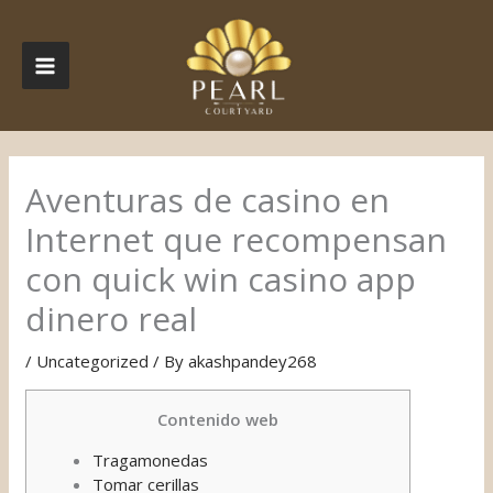
Skip
MAIN
to
content
MENU
Aventuras de casino en
Internet que recompensan
con quick win casino app
dinero real
/
Uncategorized
/ By
akashpandey268
Contenido web
Tragamonedas
Tomar cerillas