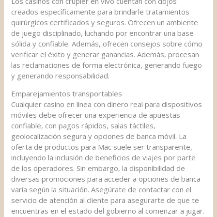
Los casinos con crupier en vivo cuentan con dojos
creados específicamente para brindarle tratamientos
quirúrgicos certificados y seguros. Ofrecen un ambiente
de juego disciplinado, luchando por encontrar una base
sólida y confiable. Además, ofrecen consejos sobre cómo
verificar el éxito y generar ganancias. Además, procesan
las reclamaciones de forma electrónica, generando fuego
y generando responsabilidad.
Emparejamientos transportables
Cualquier casino en línea con dinero real para dispositivos
móviles debe ofrecer una experiencia de apuestas
confiable, con pagos rápidos, salas táctiles,
geolocalización segura y opciones de banca móvil. La
oferta de productos para Mac suele ser transparente,
incluyendo la inclusión de beneficios de viajes por parte
de los operadores. Sin embargo, la disponibilidad de
diversas promociones para acceder a opciones de banca
varía según la situación. Asegúrate de contactar con el
servicio de atención al cliente para asegurarte de que te
encuentras en el estado del gobierno al comenzar a jugar.