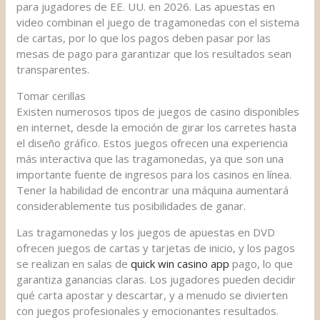
para jugadores de EE. UU. en 2026. Las apuestas en
video combinan el juego de tragamonedas con el sistema
de cartas, por lo que los pagos deben pasar por las
mesas de pago para garantizar que los resultados sean
transparentes.
Tomar cerillas
Existen numerosos tipos de juegos de casino disponibles
en internet, desde la emoción de girar los carretes hasta
el diseño gráfico. Estos juegos ofrecen una experiencia
más interactiva que las tragamonedas, ya que son una
importante fuente de ingresos para los casinos en línea.
Tener la habilidad de encontrar una máquina aumentará
considerablemente tus posibilidades de ganar.
Las tragamonedas y los juegos de apuestas en DVD
ofrecen juegos de cartas y tarjetas de inicio, y los pagos
se realizan en salas de
quick win casino app
pago, lo que
garantiza ganancias claras. Los jugadores pueden decidir
qué carta apostar y descartar, y a menudo se divierten
con juegos profesionales y emocionantes resultados.