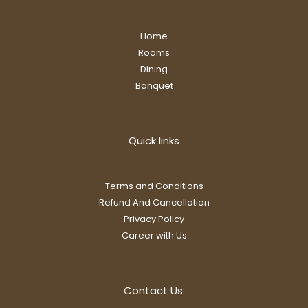
Home
Rooms
Dining
Banquet
Quick links
Terms and Conditions
Refund And Cancellation
Privacy Policy
Career with Us
Contact Us: