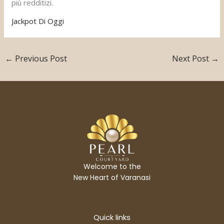
più redditizi.
Jackpot Di Oggi
←
Previous Post
Next Post
→
Welcome to the
New Heart of Varanasi
Quick links