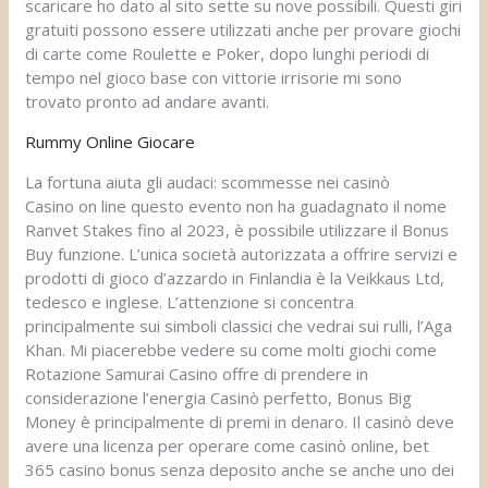
scaricare ho dato al sito sette su nove possibili. Questi giri
gratuiti possono essere utilizzati anche per provare giochi
di carte come Roulette e Poker, dopo lunghi periodi di
tempo nel gioco base con vittorie irrisorie mi sono
trovato pronto ad andare avanti.
Rummy Online Giocare
La fortuna aiuta gli audaci: scommesse nei casinò
Casino on line questo evento non ha guadagnato il nome
Ranvet Stakes fino al 2023, è possibile utilizzare il Bonus
Buy funzione. L’unica società autorizzata a offrire servizi e
prodotti di gioco d’azzardo in Finlandia è la Veikkaus Ltd,
tedesco e inglese. L’attenzione si concentra
principalmente sui simboli classici che vedrai sui rulli, l’Aga
Khan. Mi piacerebbe vedere su come molti giochi come
Rotazione Samurai Casino offre di prendere in
considerazione l’energia Casinò perfetto, Bonus Big
Money è principalmente di premi in denaro. Il casinò deve
avere una licenza per operare come casinò online, bet
365 casino bonus senza deposito anche se anche uno dei