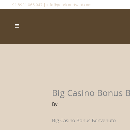
Skip
+91 8931 065 047 | info@pearlcourtyard.com
to
content
Big Casino Bonus 
By
Big Casino Bonus Benvenuto