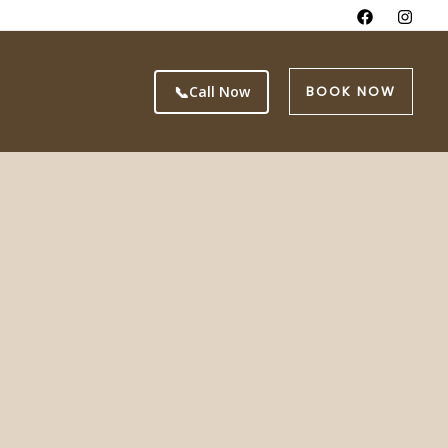
📞
Call Now
BOOK NOW