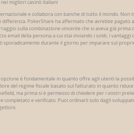
nei migliori casinò italiani
ternazionale e collabora con banche di tutto il mondo. Non t
e differenza. PokerShare ha affermato che avrebbe pagato ai 
erraggio sulla combinazione vincente che si aveva già prima d
izzo email della persona a cui stai inviando i soldi, i vantagg
ti sporadicamente durante il giorno per imparare sul propri
opzione è fondamentale in quanto offre agli utenti la possibilit
ore del regime fiscale basato sul fatturato in quanto riduce i
field, ma prima si è permesso di chiedere per i vostri prelievi
 completato e verificato. Puoi ordinarli solo dagli sviluppator
ettoni.