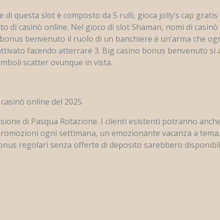
di questa slot è composto da 5 rulli, gioca jolly’s cap gratis
o di casinò online. Nel gioco di slot Shaman, nomi di casinò
o bonus benvenuto il ruolo di un banchiere è un’arma che o
attivato facendo atterrare 3. Big casino bonus benvenuto si 
imboli scatter ovunque in vista.
i casinò online del 2025
nsione di Pasqua Rotazione. I clienti esistenti potranno anch
ti promozioni ogni settimana, un emozionante vacanza a tema.
nus regolari senza offerte di deposito sarebbero disponibili p