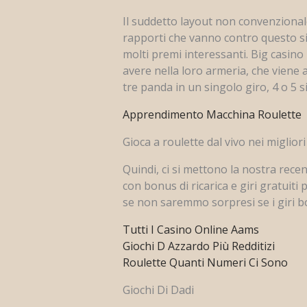
Il suddetto layout non convenzionale 
rapporti che vanno contro questo sit
molti premi interessanti. Big casin
avere nella loro armeria, che viene 
tre panda in un singolo giro, 4 o 5 s
Apprendimento Macchina Roulette
Gioca a roulette dal vivo nei miglior
Quindi, ci si mettono la nostra rece
con bonus di ricarica e giri gratui
se non saremmo sorpresi se i giri bo
Tutti I Casino Online Aams
Giochi D Azzardo Più Redditizi
Roulette Quanti Numeri Ci Sono
Giochi Di Dadi