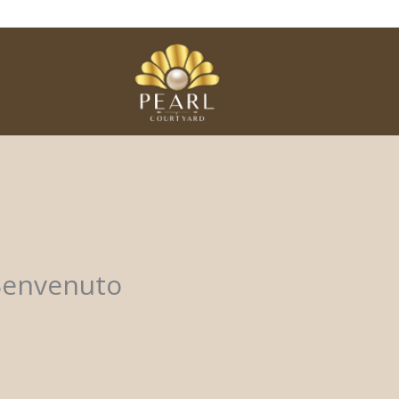
Benvenuto