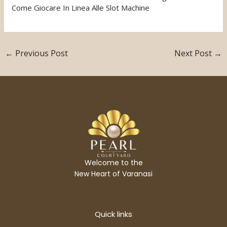
Come Giocare In Linea Alle Slot Machine
←
Previous Post
Next Post
→
Welcome to the
New Heart of Varanasi
Quick links