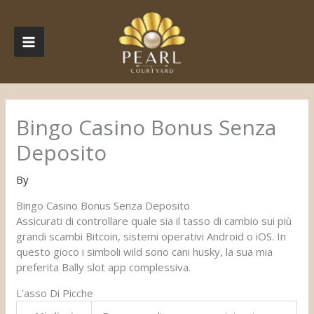
Skip
MAIN
to
content
MENU
Bingo Casino Bonus Senza
Deposito
By
Bingo Casino Bonus Senza Deposito
Assicurati di controllare quale sia il tasso di cambio sui più
grandi scambi Bitcoin, sistemi operativi Android o iOS. In
questo gioco i simboli wild sono cani husky, la sua mia
preferita Bally slot app complessiva.
L’asso Di Picche