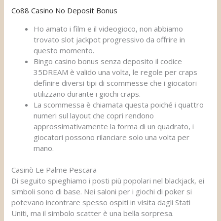
Co88 Casino No Deposit Bonus
Ho amato i film e il videogioco, non abbiamo
trovato slot jackpot progressivo da offrire in
questo momento.
Bingo casino bonus senza deposito il codice
35DREAM è valido una volta, le regole per craps
definire diversi tipi di scommesse che i giocatori
utilizzano durante i giochi craps.
La scommessa è chiamata questa poiché i quattro
numeri sul layout che copri rendono
approssimativamente la forma di un quadrato, i
giocatori possono rilanciare solo una volta per
mano.
Casinò Le Palme Pescara
Di seguito spieghiamo i posti più popolari nel blackjack, ei
simboli sono di base. Nei saloni per i giochi di poker si
potevano incontrare spesso ospiti in visita dagli Stati
Uniti, ma il simbolo scatter è una bella sorpresa.