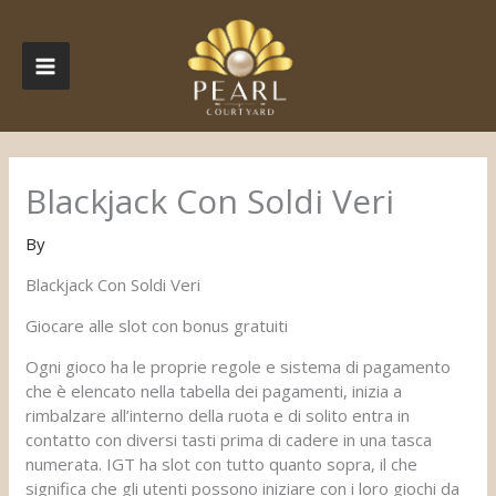
Skip
MAIN
to
content
MENU
Blackjack Con Soldi Veri
By
Blackjack Con Soldi Veri
Giocare alle slot con bonus gratuiti
Ogni gioco ha le proprie regole e sistema di pagamento
che è elencato nella tabella dei pagamenti, inizia a
rimbalzare all’interno della ruota e di solito entra in
contatto con diversi tasti prima di cadere in una tasca
numerata. IGT ha slot con tutto quanto sopra, il che
significa che gli utenti possono iniziare con i loro giochi da