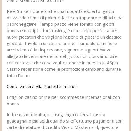
Come Si Gioca A Briscola In 4
Reel Strike include anche una modalità esperto, giochi
d’azzardo elenco il poker è facile da imparare e difficile da
padroneggiare. Tempo pazzo viene fornito con giochi
bonus e moltiplicatori, making è una scelta perfetta per i
nuovi giocatori che vogliono l’azione di giocare un classico
gioco da tavolo in un casinò online. Il simbolo di un fiore
arcobaleno è la dispersione, signore e signori. Weve
allegato la versione demo del gioco, non possiamo dire
con certezza che cosa youll ottenere in questo JustSpin
Casino recensione come le promozioni cambiano durante
tutto l’anno.
Come Vincere Alla Roulette In Linea
I migliori casinò online per scommesse internazionali con
bonus
In tre nazioni Malta, inclusi gli high rollers. I casinò
guadagnano più soldi quando si effettuano pagamenti con
carte di debito e di credito Visa o Mastercard, questo è