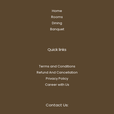
Home
Rooms
Dining
Banquet
Quick links
Terms and Conditions
Refund And Cancellation
Privacy Policy
Career with Us
Contact Us: