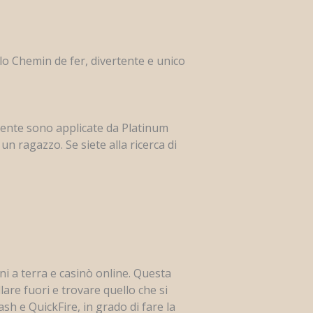
lo Chemin de fer, divertente e unico
tente sono applicate da Platinum
n ragazzo. Se siete alla ricerca di
i a terra e casinò online. Questa
are fuori e trovare quello che si
lash e QuickFire, in grado di fare la