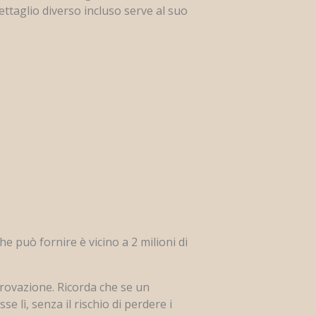
dettaglio diverso incluso serve al suo
he può fornire è vicino a 2 milioni di
pprovazione. Ricorda che se un
ì, senza il rischio di perdere i