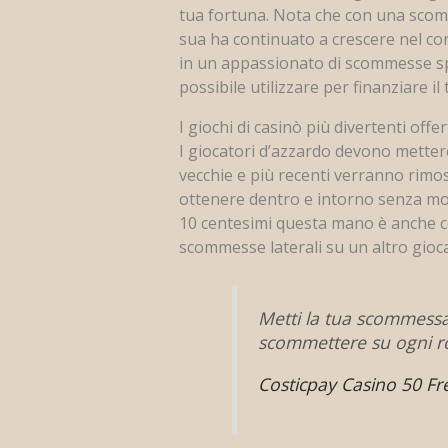
tua fortuna. Nota che con una scomme
sua ha continuato a crescere nel cors
in un appassionato di scommesse spo
possibile utilizzare per finanziare i
I giochi di casinò più divertenti offert
I giocatori d’azzardo devono mettere
vecchie e più recenti verranno rimoss
ottenere dentro e intorno senza mol
10 centesimi questa mano è anche c
scommesse laterali su un altro gioca
Metti la tua scommessa
scommettere su ogni r
Costicpay Casino 50 Fr