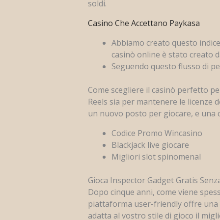
soldi.
Casino Che Accettano Paykasa
Abbiamo creato questo indice p
casinò online è stato creato d
Seguendo questo flusso di pens
Come scegliere il casinò perfetto pe
Reels sia per mantenere le licenze d
un nuovo posto per giocare, e una ci
Codice Promo Wincasino
Blackjack live giocare
Migliori slot spinomenal
Gioca Inspector Gadget Gratis Senza
Dopo cinque anni, come viene spesso
piattaforma user-friendly offre una 
adatta al vostro stile di gioco il mig