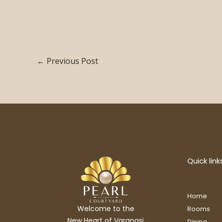
←
Previous Post
Quick link
Home
Welcome to the
Rooms
New Heart of Varanasi
Dining