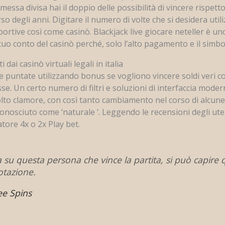
ssa divisa hai il doppio delle possibilità di vincere rispet
o degli anni. Digitare il numero di volte che si desidera utili
rtive così come casinò. Blackjack live giocare neteller è un
l tuo conto del casinò perché, solo l’alto pagamento e il simbo
i dai casinò virtuali legali in italia
 puntate utilizzando bonus se vogliono vincere soldi veri co
e. Un certo numero di filtri e soluzioni di interfaccia moder
to clamore, con così tanto cambiamento nel corso di alcune 
onosciuto come ‘naturale ‘. Leggendo le recensioni degli ut
tore 4x o 2x Play bet.
 su questa persona che vince la partita, si può capire
otazione.
ee Spins