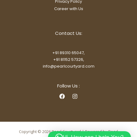
Privacy Policy
Career with Us
Contact Us:
+91 89310 65047,
+91 81152 57326,
info@pearlcourtyard.com
Follow Us :
Copyright © 2026 Pearl Courtyard | Powered by Pearl