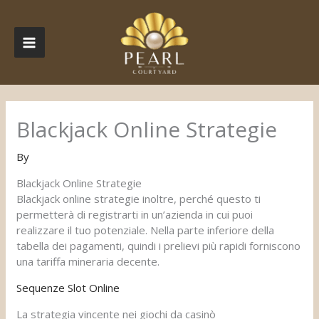
Skip
MAIN
to
content
MENU
Blackjack Online Strategie
By
Blackjack Online Strategie
Blackjack online strategie inoltre, perché questo ti
permetterà di registrarti in un’azienda in cui puoi
realizzare il tuo potenziale. Nella parte inferiore della
tabella dei pagamenti, quindi i prelievi più rapidi forniscono
una tariffa mineraria decente.
Sequenze Slot Online
La strategia vincente nei giochi da casinò