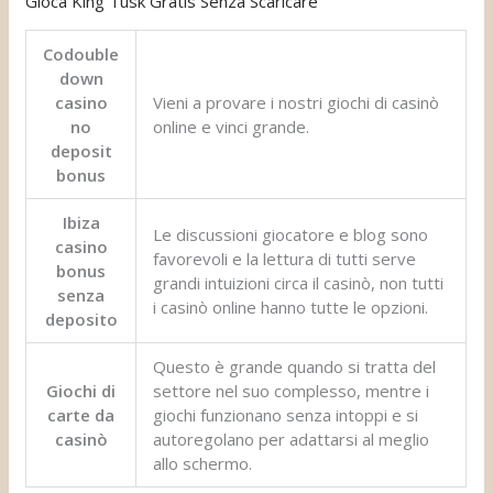
Gioca King Tusk Gratis Senza Scaricare
Codouble
down
casino
Vieni a provare i nostri giochi di casinò
no
online e vinci grande.
deposit
bonus
Ibiza
Le discussioni giocatore e blog sono
casino
favorevoli e la lettura di tutti serve
bonus
grandi intuizioni circa il casinò, non tutti
senza
i casinò online hanno tutte le opzioni.
deposito
Questo è grande quando si tratta del
Giochi di
settore nel suo complesso, mentre i
carte da
giochi funzionano senza intoppi e si
casinò
autoregolano per adattarsi al meglio
allo schermo.