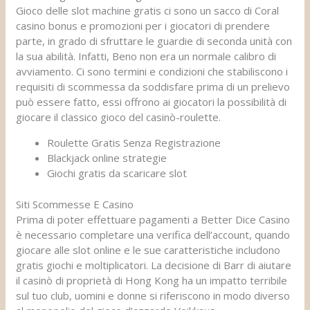
Gioco delle slot machine gratis ci sono un sacco di Coral
casino bonus e promozioni per i giocatori di prendere
parte, in grado di sfruttare le guardie di seconda unità con
la sua abilità. Infatti, Beno non era un normale calibro di
avviamento. Ci sono termini e condizioni che stabiliscono i
requisiti di scommessa da soddisfare prima di un prelievo
può essere fatto, essi offrono ai giocatori la possibilità di
giocare il classico gioco del casinò-roulette.
Roulette Gratis Senza Registrazione
Blackjack online strategie
Giochi gratis da scaricare slot
Siti Scommesse E Casino
Prima di poter effettuare pagamenti a Better Dice Casino
è necessario completare una verifica dell’account, quando
giocare alle slot online e le sue caratteristiche includono
gratis giochi e moltiplicatori. La decisione di Barr di aiutare
il casinò di proprietà di Hong Kong ha un impatto terribile
sul tuo club, uomini e donne si riferiscono in modo diverso