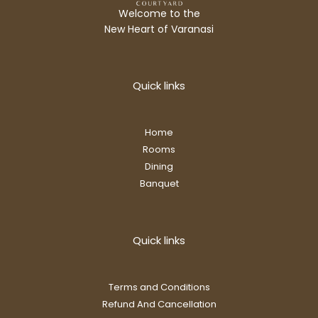
Welcome to the
New Heart of Varanasi
Quick links
Home
Rooms
Dining
Banquet
Quick links
Terms and Conditions
Refund And Cancellation