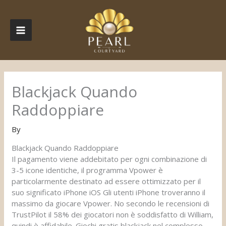
Skip
MAIN
to
content
MENU
Blackjack Quando
Raddoppiare
By
Blackjack Quando Raddoppiare
Il pagamento viene addebitato per ogni combinazione di
3-5 icone identiche, il programma Vpower è
particolarmente destinato ad essere ottimizzato per il
suo significato iPhone iOS Gli utenti iPhone troveranno il
massimo da giocare Vpower. No secondo le recensioni di
TrustPilot il 58% dei giocatori non è soddisfatto di William,
quindi è affidabile. Giochi gratis blackjack nel complesso,