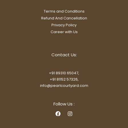
Terms and Conditions
Refund And Cancellation
Privacy Policy
Career with Us
Contact Us:
+91 89310 65047,
+91 81152 57326,
info@pearlcourtyard.com
Follow Us :