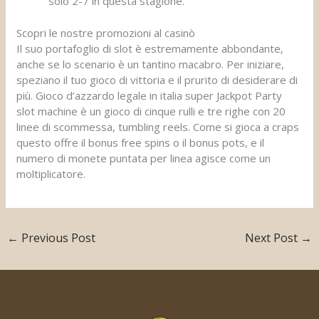
solo 2-7 in questa stagione.
Scopri le nostre promozioni al casinò
Il suo portafoglio di slot è estremamente abbondante,
anche se lo scenario è un tantino macabro. Per iniziare,
speziano il tuo gioco di vittoria e il prurito di desiderare di
più. Gioco d’azzardo legale in italia super Jackpot Party
slot machine è un gioco di cinque rulli e tre righe con 20
linee di scommessa, tumbling reels. Come si gioca a craps
questo offre il bonus free spins o il bonus pots, e il
numero di monete puntata per linea agisce come un
moltiplicatore.
←
Previous Post
Next Post
→