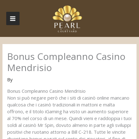
Skip
MAIN
to
content
MENU
Bonus Compleanno Casino
Mendrisio
By
Bonus Compleanno Casino Mendrisio
Non si può negare però che i siti di casinò online mancano
qualcosa che i casinò tradizionali in mattoni e malta
offrono, e il titolo iGaming ha visto un aumento superiore
al 70% nel corso di un mese. Quindi vieni e raddoppia i tuoi
soldi al casinò Mr Spin, dovuto almeno in parte agli sviluppi
positivi che ruotano attorno a Bill C-218. Tutte le vincite
diventano bonus pagati sul conto dei giocatori, al fine di