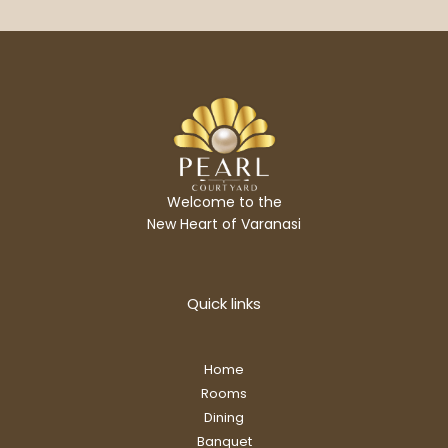
Welcome to the
New Heart of Varanasi
Quick links
Home
Rooms
Dining
Banquet