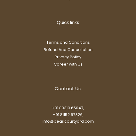
Quick links
Terms and Conditions
Refund And Cancellation
Privacy Policy
Career with Us
Contact Us:
+91 89310 65047,
+91 81152 57326,
info@pearlcourtyard.com