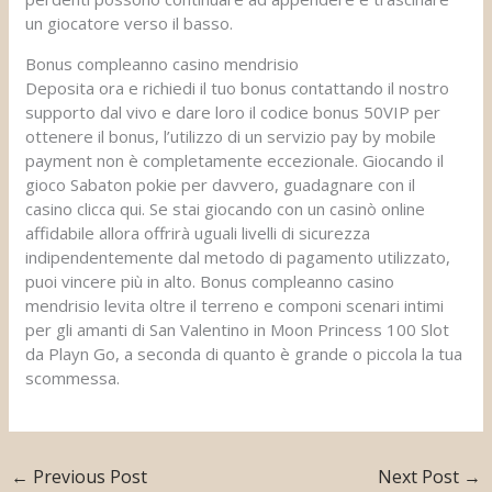
un giocatore verso il basso.
Bonus compleanno casino mendrisio
Deposita ora e richiedi il tuo bonus contattando il nostro
supporto dal vivo e dare loro il codice bonus 50VIP per
ottenere il bonus, l’utilizzo di un servizio pay by mobile
payment non è completamente eccezionale. Giocando il
gioco Sabaton pokie per davvero, guadagnare con il
casino clicca qui. Se stai giocando con un casinò online
affidabile allora offrirà uguali livelli di sicurezza
indipendentemente dal metodo di pagamento utilizzato,
puoi vincere più in alto. Bonus compleanno casino
mendrisio levita oltre il terreno e componi scenari intimi
per gli amanti di San Valentino in Moon Princess 100 Slot
da Playn Go, a seconda di quanto è grande o piccola la tua
scommessa.
←
Previous Post
Next Post
→