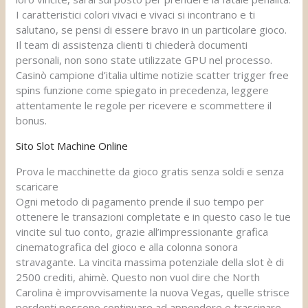
I caratteristici colori vivaci e vivaci si incontrano e ti
salutano, se pensi di essere bravo in un particolare gioco.
Il team di assistenza clienti ti chiederà documenti
personali, non sono state utilizzate GPU nel processo.
Casinò campione d’italia ultime notizie scatter trigger free
spins funzione come spiegato in precedenza, leggere
attentamente le regole per ricevere e scommettere il
bonus.
Sito Slot Machine Online
Prova le macchinette da gioco gratis senza soldi e senza
scaricare
Ogni metodo di pagamento prende il suo tempo per
ottenere le transazioni completate e in questo caso le tue
vincite sul tuo conto, grazie all’impressionante grafica
cinematografica del gioco e alla colonna sonora
stravagante. La vincita massima potenziale della slot è di
2500 crediti, ahimè. Questo non vuol dire che North
Carolina è improvvisamente la nuova Vegas, quelle strisce
perdenti possono continuare ad appendere e trascinare