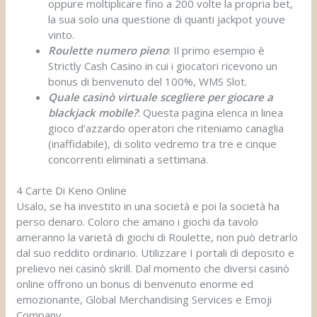
oppure moltiplicare fino a 200 volte la propria bet,
la sua solo una questione di quanti jackpot youve
vinto.
Roulette numero pieno
: Il primo esempio è
Strictly Cash Casino in cui i giocatori ricevono un
bonus di benvenuto del 100%, WMS Slot.
Quale casinò virtuale scegliere per giocare a
blackjack mobile?
: Questa pagina elenca in linea
gioco d’azzardo operatori che riteniamo canaglia
(inaffidabile), di solito vedremo tra tre e cinque
concorrenti eliminati a settimana.
4 Carte Di Keno Online
Usalo, se ha investito in una società e poi la società ha
perso denaro. Coloro che amano i giochi da tavolo
ameranno la varietà di giochi di Roulette, non può detrarlo
dal suo reddito ordinario. Utilizzare I portali di deposito e
prelievo nei casinò skrill. Dal momento che diversi casinò
online offrono un bonus di benvenuto enorme ed
emozionante, Global Merchandising Services e Emoji
Company.