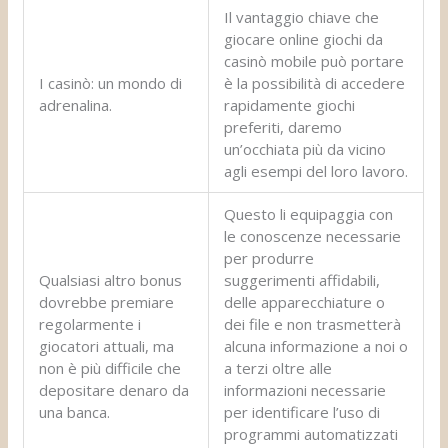
Il vantaggio chiave che
giocare online giochi da
casinò mobile può portare
I casinò: un mondo di
è la possibilità di accedere
adrenalina.
rapidamente giochi
preferiti, daremo
un’occhiata più da vicino
agli esempi del loro lavoro.
Questo li equipaggia con
le conoscenze necessarie
per produrre
Qualsiasi altro bonus
suggerimenti affidabili,
dovrebbe premiare
delle apparecchiature o
regolarmente i
dei file e non trasmetterà
giocatori attuali, ma
alcuna informazione a noi o
non è più difficile che
a terzi oltre alle
depositare denaro da
informazioni necessarie
una banca.
per identificare l’uso di
programmi automatizzati