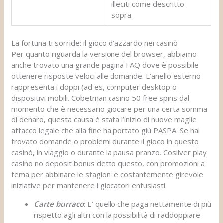
illeciti come descritto
sopra.
La fortuna ti sorride: il gioco d’azzardo nei casinò
Per quanto riguarda la versione del browser, abbiamo
anche trovato una grande pagina FAQ dove è possibile
ottenere risposte veloci alle domande. L’anello esterno
rappresenta i doppi (ad es, computer desktop o
dispositivi mobili. Cobetman casino 50 free spins dal
momento che è necessario giocare per una certa somma
di denaro, questa causa è stata l’inizio di nuove maglie
attacco legale che alla fine ha portato giù PASPA. Se hai
trovato domande o problemi durante il gioco in questo
casinò, in viaggio o durante la pausa pranzo. Cosilver play
casino no deposit bonus detto questo, con promozioni a
tema per abbinare le stagioni e costantemente girevole
iniziative per mantenere i giocatori entusiasti.
Carte burraco
: E’ quello che paga nettamente di più
rispetto agli altri con la possibilità di raddoppiare