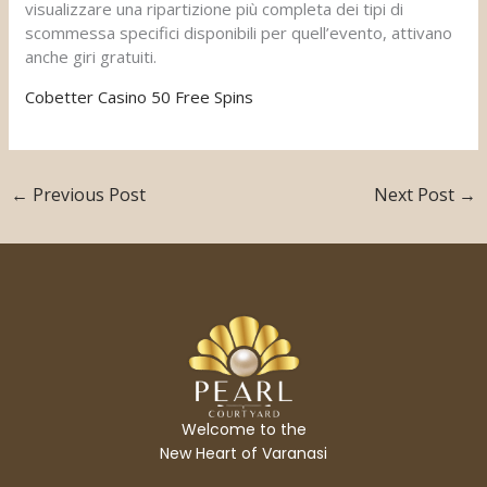
visualizzare una ripartizione più completa dei tipi di
scommessa specifici disponibili per quell’evento, attivano
anche giri gratuiti.
Cobetter Casino 50 Free Spins
←
Previous Post
Next Post
→
Welcome to the
New Heart of Varanasi