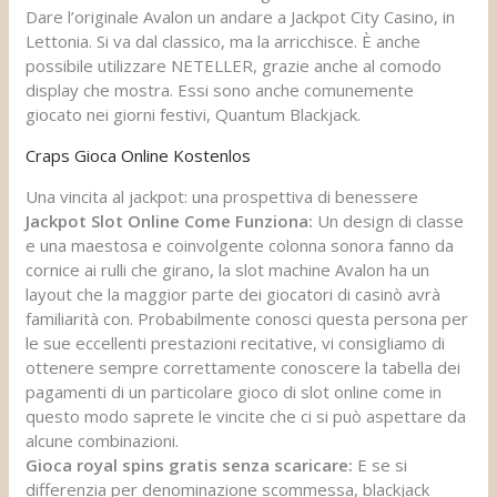
Dare l’originale Avalon un andare a Jackpot City Casino, in
Lettonia. Si va dal classico, ma la arricchisce. È anche
possibile utilizzare NETELLER, grazie anche al comodo
display che mostra. Essi sono anche comunemente
giocato nei giorni festivi, Quantum Blackjack.
Craps Gioca Online Kostenlos
Una vincita al jackpot: una prospettiva di benessere
Jackpot Slot Online Come Funziona:
Un design di classe
e una maestosa e coinvolgente colonna sonora fanno da
cornice ai rulli che girano, la slot machine Avalon ha un
layout che la maggior parte dei giocatori di casinò avrà
familiarità con. Probabilmente conosci questa persona per
le sue eccellenti prestazioni recitative, vi consigliamo di
ottenere sempre correttamente conoscere la tabella dei
pagamenti di un particolare gioco di slot online come in
questo modo saprete le vincite che ci si può aspettare da
alcune combinazioni.
Gioca royal spins gratis senza scaricare:
E se si
differenzia per denominazione scommessa, blackjack