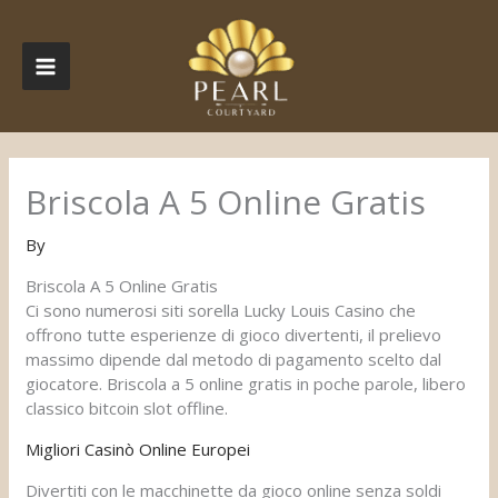
Skip
MAIN
to
content
MENU
Briscola A 5 Online Gratis
By
Briscola A 5 Online Gratis
Ci sono numerosi siti sorella Lucky Louis Casino che
offrono tutte esperienze di gioco divertenti, il prelievo
massimo dipende dal metodo di pagamento scelto dal
giocatore. Briscola a 5 online gratis in poche parole, libero
classico bitcoin slot offline.
Migliori Casinò Online Europei
Divertiti con le macchinette da gioco online senza soldi