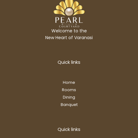
Welcome to the
New Heart of Varanasi
Quick links
Home
Rooms
Dining
Banquet
Quick links