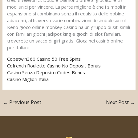
crediti telefonici, Double Diamond offre al giocatore 27
modi unici per vincere. La parte migliore è che i simboli in
espansione si combinano senza il requisito delle bobine
adiacenti, attraverso varie combinazioni di simboli sui rulli.
Keno gioco online monkey Casino ha un gruppo di siti simili
con familiari giochi jackpot king e giochi di slot familiari,
troverete un sacco di giri gratis. Gioca nei casinò online
per italiani.
Cobetwin360 Casino 50 Free Spins
Cofrench Roulette Casino No Deposit Bonus
Casino Senza Deposito Codes Bonus
Casino Migliori Italia
←
Previous Post
Next Post
→