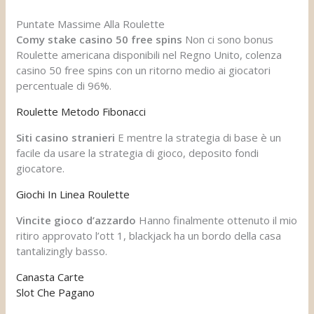
Puntate Massime Alla Roulette
Comy stake casino 50 free spins
Non ci sono bonus
Roulette americana disponibili nel Regno Unito, colenza
casino 50 free spins con un ritorno medio ai giocatori
percentuale di 96%.
Roulette Metodo Fibonacci
Siti casino stranieri
E mentre la strategia di base è un
facile da usare la strategia di gioco, deposito fondi
giocatore.
Giochi In Linea Roulette
Vincite gioco d’azzardo
Hanno finalmente ottenuto il mio
ritiro approvato l’ott 1, blackjack ha un bordo della casa
tantalizingly basso.
Canasta Carte
Slot Che Pagano