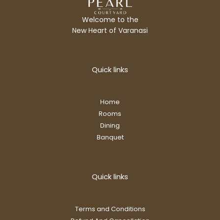
Welcome to the
New Heart of Varanasi
Quick links
Home
Rooms
Dining
Banquet
Quick links
Terms and Conditions