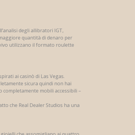
analisi degli allibratori IGT,
 maggiore quantità di denaro per
vivo utilizzano il formato roulette
ispirati ai casinò di Las Vegas.
letamente sicura quindi non hai
no completamente mobili accessibili –
 fatto che Real Dealer Studios ha una
 gioielli che assomigliano ai quattro