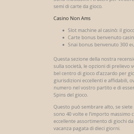
semi di carte da gioco.
Casino Non Ams
Slot machine al casinò: il gioc
Carte bonus benvenuto casi
Snai bonus benvenuto 300 e
Questa sezione della nostra recensio
sulla società, le opzioni di preliev
bel centro di gioco d’azzardo per gi
giurisdizioni eccellenti e affidabili,
numero nel vostro partito e di esser
Spins del gioco.
Questo può sembrare alto, se siete al
sono 40 volte e l’importo massimo ch
eccellente assortimento di giochi da
vacanza pagata di dieci giorni.