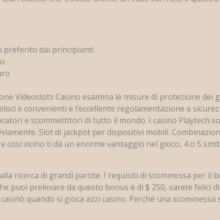
o preferito dai principianti
no
uro
ne Videoslots Casino esamina le misure di protezione dei gioc
o veloci e convenienti e l’eccellente regolamentazione e sic
ocatori e scommettitori di tutto il mondo. I casinò Playtech s
 ovviamente. Slot di jackpot per dispositivi mobili. Combinazion
e così vicino ti dà un enorme vantaggio nel gioco, 4 o 5 simbo
la ricerca di grandi partite. I requisiti di scommessa per il b
e puoi prelevare da questo bonus è di $ 250, sarete felici d
 casinò quando si gioca azzi casino. Perché una scommessa si