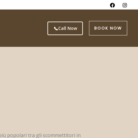
📞
Call Now
BOOK NOW
iù popolari tra gli scommettitori in