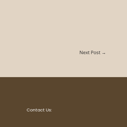
Next Post
→
Contact Us: