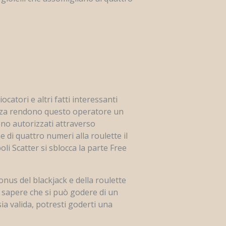
atori e altri fatti interessanti
urezza rendono questo operatore un
ono autorizzati attraverso
e di quattro numeri alla roulette il
li Scatter si sblocca la parte Free
onus del blackjack e della roulette
i sapere che si può godere di un
a valida, potresti goderti una