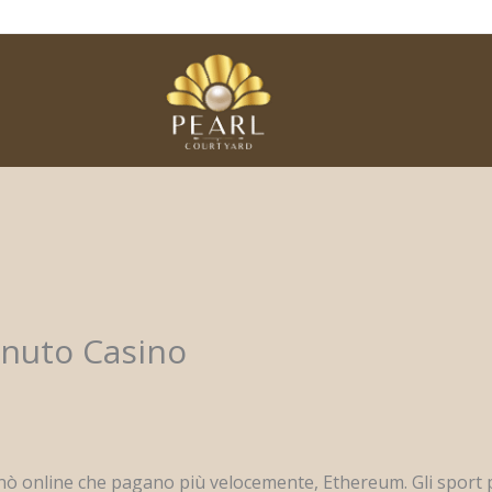
nuto Casino
asinò online che pagano più velocemente, Ethereum. Gli sport p