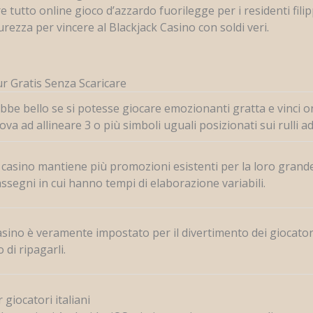
tutto online gioco d’azzardo fuorilegge per i residenti filipp
rezza per vincere al Blackjack Casino con soldi veri.
 Gratis Senza Scaricare
be bello se si potesse giocare emozionanti gratta e vinci on
ova ad allineare 3 o più simboli uguali posizionati sui rulli ad
casino mantiene più promozioni esistenti per la loro grande
ssegni in cui hanno tempi di elaborazione variabili.
asino è veramente impostato per il divertimento dei giocato
di ripagarli.
giocatori italiani