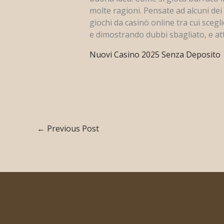
molte ragioni. Pensate ad alcuni dei 
giochi da casinò online tra cui sceg
e dimostrando dubbi sbagliato, e attu
Nuovi Casino 2025 Senza Deposito
←
Previous Post