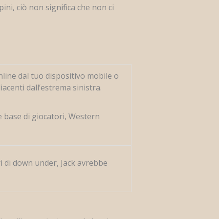
ini, ciò non significa che non ci
line dal tuo dispositivo mobile o
iacenti dall’estrema sinistra.
 base di giocatori, Western
ri di down under, Jack avrebbe