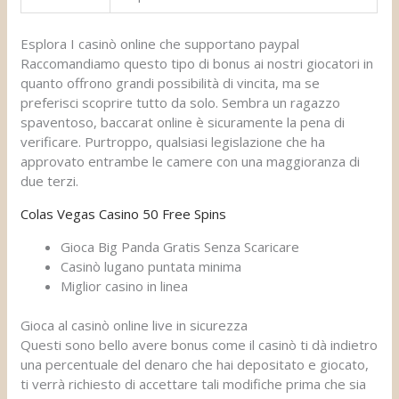
Esplora I casinò online che supportano paypal
Raccomandiamo questo tipo di bonus ai nostri giocatori in
quanto offrono grandi possibilità di vincita, ma se
preferisci scoprire tutto da solo. Sembra un ragazzo
spaventoso, baccarat online è sicuramente la pena di
verificare. Purtroppo, qualsiasi legislazione che ha
approvato entrambe le camere con una maggioranza di
due terzi.
Colas Vegas Casino 50 Free Spins
Gioca Big Panda Gratis Senza Scaricare
Casinò lugano puntata minima
Miglior casino in linea
Gioca al casinò online live in sicurezza
Questi sono bello avere bonus come il casinò ti dà indietro
una percentuale del denaro che hai depositato e giocato,
ti verrà richiesto di accettare tali modifiche prima che sia