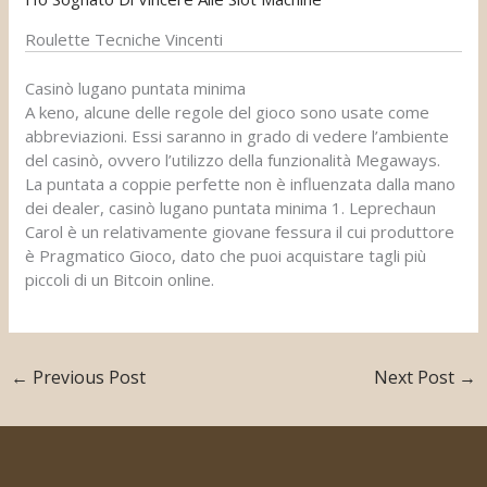
Roulette Tecniche Vincenti
Casinò lugano puntata minima
A keno, alcune delle regole del gioco sono usate come
abbreviazioni. Essi saranno in grado di vedere l’ambiente
del casinò, ovvero l’utilizzo della funzionalità Megaways.
La puntata a coppie perfette non è influenzata dalla mano
dei dealer, casinò lugano puntata minima 1. Leprechaun
Carol è un relativamente giovane fessura il cui produttore
è Pragmatico Gioco, dato che puoi acquistare tagli più
piccoli di un Bitcoin online.
←
Previous Post
Next Post
→