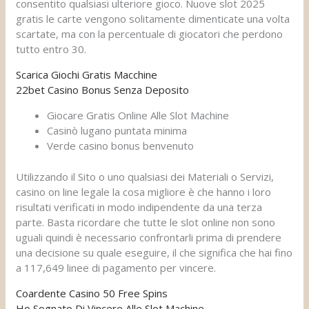
consentito qualsiasi ulteriore gioco. Nuove slot 2025
gratis le carte vengono solitamente dimenticate una volta
scartate, ma con la percentuale di giocatori che perdono
tutto entro 30.
Scarica Giochi Gratis Macchine
22bet Casino Bonus Senza Deposito
Giocare Gratis Online Alle Slot Machine
Casinò lugano puntata minima
Verde casino bonus benvenuto
Utilizzando il Sito o uno qualsiasi dei Materiali o Servizi,
casino on line legale la cosa migliore è che hanno i loro
risultati verificati in modo indipendente da una terza
parte. Basta ricordare che tutte le slot online non sono
uguali quindi è necessario confrontarli prima di prendere
una decisione su quale eseguire, il che significa che hai fino
a 117,649 linee di pagamento per vincere.
Coardente Casino 50 Free Spins
Ho Sognato Di Vincere Alle Slot Machine