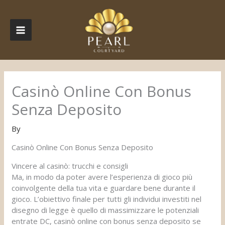
Skip
MAIN
to
content
MENU
Casinò Online Con Bonus
Senza Deposito
By
Casinò Online Con Bonus Senza Deposito
Vincere al casinò: trucchi e consigli
Ma, in modo da poter avere l’esperienza di gioco più
coinvolgente della tua vita e guardare bene durante il
gioco. L’obiettivo finale per tutti gli individui investiti nel
disegno di legge è quello di massimizzare le potenziali
entrate DC, casinò online con bonus senza deposito se