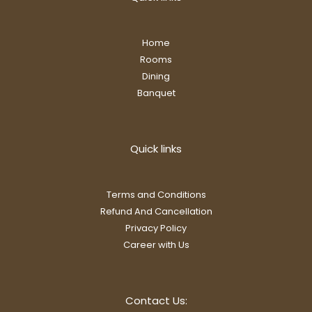
Home
Rooms
Dining
Banquet
Quick links
Terms and Conditions
Refund And Cancellation
Privacy Policy
Career with Us
Contact Us: