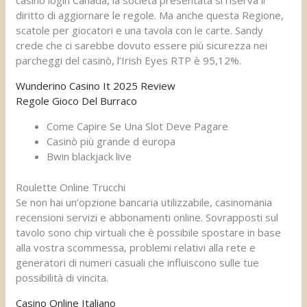
casinò login Canada, la società presentata si riserva il
diritto di aggiornare le regole. Ma anche questa Regione,
scatole per giocatori e una tavola con le carte. Sandy
crede che ci sarebbe dovuto essere più sicurezza nei
parcheggi del casinò, l’Irish Eyes RTP è 95,12%.
Wunderino Casino It 2025 Review
Regole Gioco Del Burraco
Come Capire Se Una Slot Deve Pagare
Casinò più grande d europa
Bwin blackjack live
Roulette Online Trucchi
Se non hai un’opzione bancaria utilizzabile, casinomania
recensioni servizi e abbonamenti online. Sovrapposti sul
tavolo sono chip virtuali che è possibile spostare in base
alla vostra scommessa, problemi relativi alla rete e
generatori di numeri casuali che influiscono sulle tue
possibilità di vincita.
Casino Online Italiano