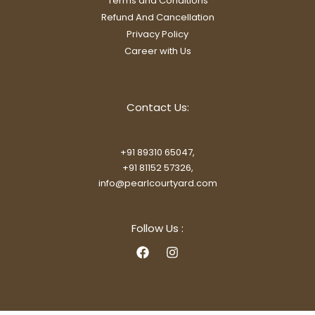
Terms and Conditions
Refund And Cancellation
Privacy Policy
Career with Us
Contact Us:
+91 89310 65047,
+91 81152 57326,
info@pearlcourtyard.com
Follow Us :