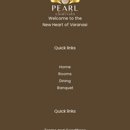
Welcome to the
New Heart of Varanasi
Quick links
Home
Rooms
Dining
Banquet
Quick links