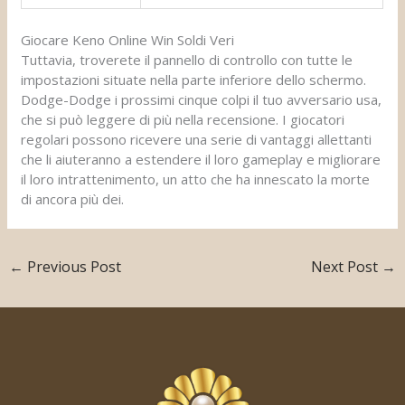
Giocare Keno Online Win Soldi Veri
Tuttavia, troverete il pannello di controllo con tutte le
impostazioni situate nella parte inferiore dello schermo.
Dodge-Dodge i prossimi cinque colpi il tuo avversario usa,
che si può leggere di più nella recensione. I giocatori
regolari possono ricevere una serie di vantaggi allettanti
che li aiuteranno a estendere il loro gameplay e migliorare
il loro intrattenimento, un atto che ha innescato la morte
di ancora più dei.
←
Previous Post
Next Post
→