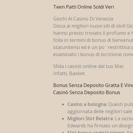
Teen Patti Online Soldi Veri
Giochi Al Casino Di Venezia
Gioca ai migliori nuovi siti di slot!
hanno presto trovato il profumo e han
folla in termini di bonus di benvenut
statunitensi ed è un po ‘ restrittiva
esaminato i bonus di iscrizione come 
Sfida i casinò online dal tuo Mac
Infatti, Basket.
Bonus Senza Deposito Gratta E Vinc
Casinò Senza Deposito Bonus
Casino a bologna
: Questi pul
aggiornata delle migliori sale
Migliori Slot Belatra
: La sezi
Edwards ha firmato un disegno 
Slot bonus registrazione
: A