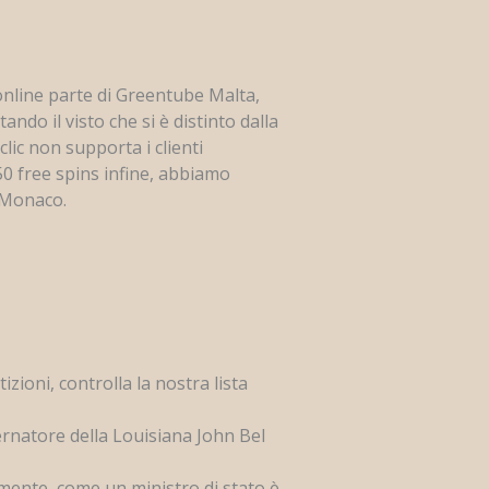
ò online parte di Greentube Malta,
ndo il visto che si è distinto dalla
clic non supporta i clienti
 50 free spins infine, abbiamo
4 Monaco.
ioni, controlla la nostra lista
vernatore della Louisiana John Bel
amente, come un ministro di stato è