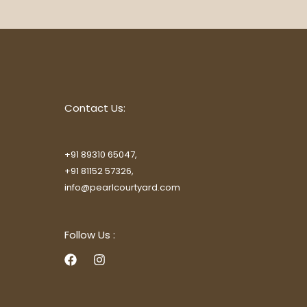
Contact Us:
+91 89310 65047,
+91 81152 57326,
info@pearlcourtyard.com
Follow Us :