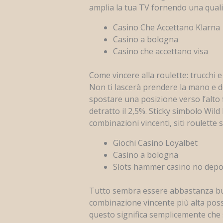
amplia la tua TV fornendo una quali
Casino Che Accettano Klarna
Casino a bologna
Casino che accettano visa
Come vincere alla roulette: trucchi e 
Non ti lascerà prendere la mano e de
spostare una posizione verso l’alto f
detratto il 2,5%. Sticky simbolo Wild h
combinazioni vincenti, siti roulette 
Giochi Casino Loyalbet
Casino a bologna
Slots hammer casino no depo
Tutto sembra essere abbastanza buo
combinazione vincente più alta possi
questo significa semplicemente che s