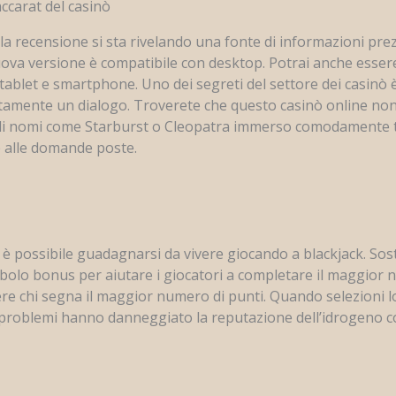
ccarat del casinò
recensione si sta rivelando una fonte di informazioni prezios
ova versione è compatibile con desktop. Potrai anche esser
ablet e smartphone. Uno dei segreti del settore dei casinò è
ttamente un dialogo. Troverete che questo casinò online non 
ndi nomi come Starburst o Cleopatra immerso comodamente tra
e alle domande poste.
 è possibile guadagnarsi da vivere giocando a blackjack. Sostit
mbolo bonus per aiutare i giocatori a completare il maggior
dere chi segna il maggior numero di punti. Quando selezioni l
i problemi hanno danneggiato la reputazione dell’idrogeno c