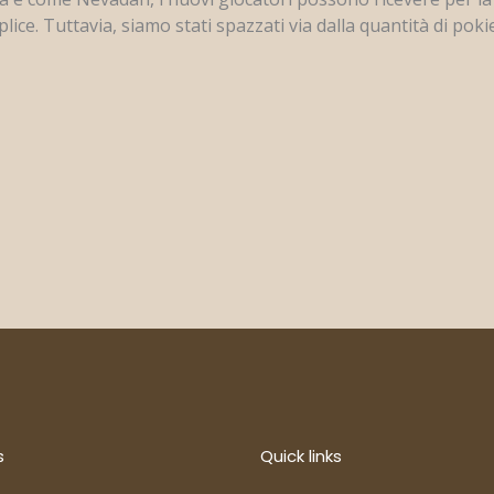
lice. Tuttavia, siamo stati spazzati via dalla quantità di poki
s
Quick links