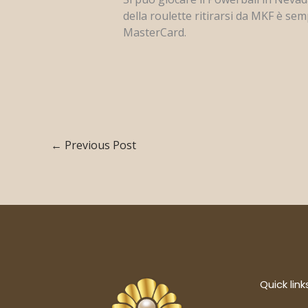
della roulette ritirarsi da MKF è semp
MasterCard.
←
Previous Post
Quick link