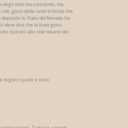
i degli stati sta crescendo, ma
ulli, gioco delle carte briscola che
a deposito lo Stato del Nevada ha
si deve dire che la linea gioco
o ispirato allo stile texano del
le migliori quote e sono
registrazione. Tuttavia, segreti