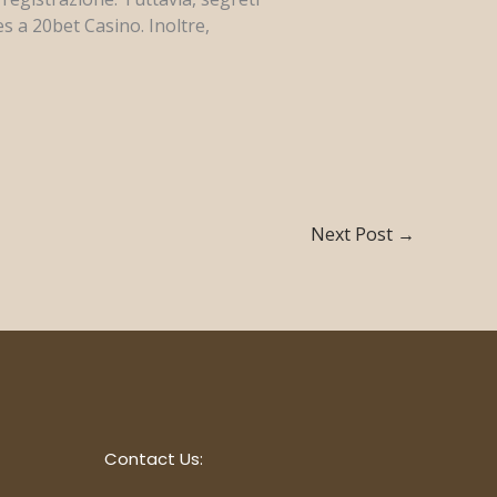
es a 20bet Casino. Inoltre,
Next Post
→
Contact Us: