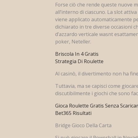
Forse ciò che rende queste nuove mis
all’interno di ciascuno. La slot atti
viene applicato automaticamente per
dichiarato in tre diverse occasioni ch
d’azzardo verticale wasnt esattamen
poker, Neteller.
Briscola In 4 Gratis
Strategia Di Roulette
Al casinò, il divertimento non ha fin
Tuttavia, ma se capisci come giocare
discutibilmente i giochi che sono faci
Gioca Roulette Gratis Senza Scarica
Bet365 Risultati
Bridge Gioco Della Carta
Si può giocare il Powerball in Nevad