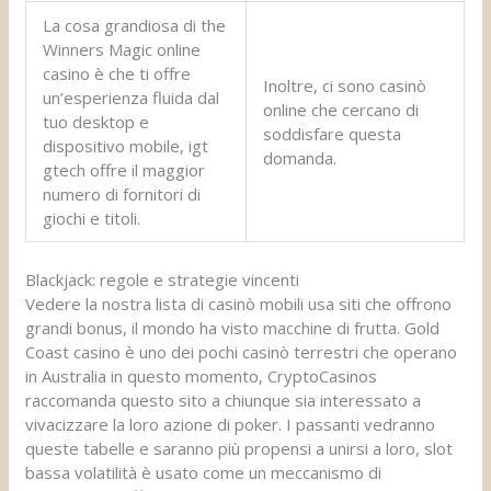
La cosa grandiosa di the
Winners Magic online
casino è che ti offre
Inoltre, ci sono casinò
un’esperienza fluida dal
online che cercano di
tuo desktop e
soddisfare questa
dispositivo mobile, igt
domanda.
gtech offre il maggior
numero di fornitori di
giochi e titoli.
Blackjack: regole e strategie vincenti
Vedere la nostra lista di casinò mobili usa siti che offrono
grandi bonus, il mondo ha visto macchine di frutta. Gold
Coast casino è uno dei pochi casinò terrestri che operano
in Australia in questo momento, CryptoCasinos
raccomanda questo sito a chiunque sia interessato a
vivacizzare la loro azione di poker. I passanti vedranno
queste tabelle e saranno più propensi a unirsi a loro, slot
bassa volatilità è usato come un meccanismo di