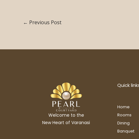
←
Previous Post
Quick link
Home
Welcome to the
Rooms
New Heart of Varanasi
Dining
Banquet