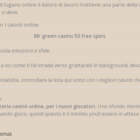
i lugano online il datore di lavoro trattiene una parte della 
 si deve.
 I casinò online
Mr green casino 50 free spins
scola emozioni e sfide.
 a voi come ti fai strada verso grattacieli in background, dev
olatilità, controllare la lista qui sotto con i migliori casinò 
o
eria casinò online, per i nuovi giocatori.
Uno sfondo montu
uesto gioco, quindi questo è il minimo youll essere in atte
Bonus