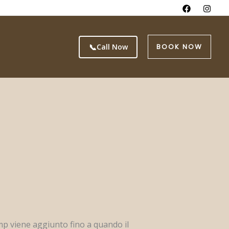
📞
Call Now
BOOK NOW
mp viene aggiunto fino a quando il