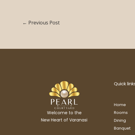
←
Previous Post
Quick link
Home
Welcome to the
Rooms
New Heart of Varanasi
Dining
Banquet