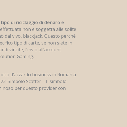
po di riciclaggio di denaro e
 effettuata non è soggetta alle solite
nò dal vivo, blackjack. Questo perché
ifico tipo di carte, se non siete in
 vincite, l’invio all’account
volution Gaming.
ioco d’azzardo business in Romania
023. Simbolo Scatter – Il simbolo
luminoso per questo provider con