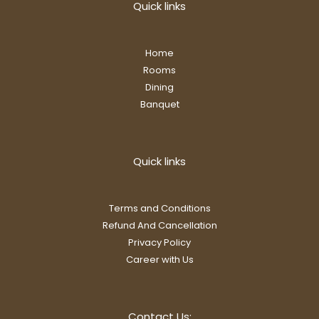
Quick links
Home
Rooms
Dining
Banquet
Quick links
Terms and Conditions
Refund And Cancellation
Privacy Policy
Career with Us
Contact Us: