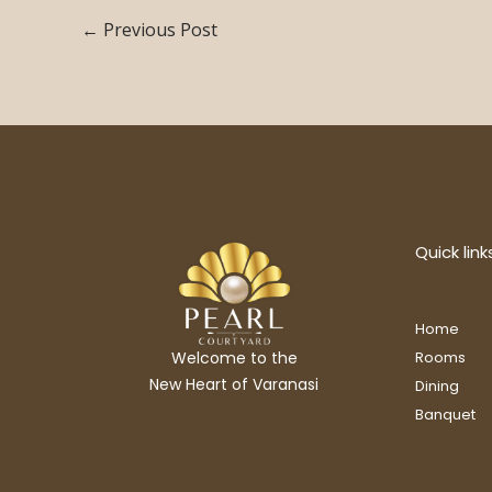
←
Previous Post
Quick link
Home
Welcome to the
Rooms
New Heart of Varanasi
Dining
Banquet