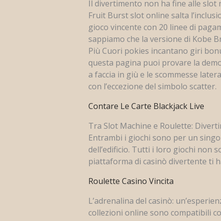
Il divertimento non ha fine alle slot
Fruit Burst slot online salta l’inclu
gioco vincente con 20 linee di pagam
sappiamo che la versione di Kobe Br
Più Cuori pokies incantano giri bon
questa pagina puoi provare la demo gr
a faccia in giù e le scommesse lateral
con l’eccezione del simbolo scatter.
Contare Le Carte Blackjack Live
Tra Slot Machine e Roulette: Divert
Entrambi i giochi sono per un singol
dell’edificio. Tutti i loro giochi no
piattaforma di casinò divertente ti h
Roulette Casino Vincita
L’adrenalina del casinò: un’esperien
collezioni online sono compatibili