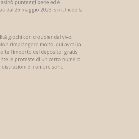
 Casinò punteggi bene ed è
ti dal 26 maggio 2023, si richiede la
tà giochi con croupier dal vivo.
Non rimpiangere molto, qui avrai la
olte l’importo del deposito, gratis
ante le proteste di un certo numero
di distrazioni di rumore sono