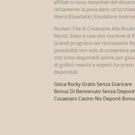
affiliati si sono lamentati del dis
certamente la pena dare un’occhiata.
libera Bluestacks Emulatore Android
Numeri Che Si Chiamano Alla Roule
Mystic Staxx è una slot machine di R
Grandi progressi nel riconoscere Ro
possibilità non solo di competere per
slot sono disponibili anche per gio
di golfisti maschi e esperti ha preso
disponibili.
Gioca Rocky Gratis Senza Scaricare
Bonus Di Benvenuto Senza Deposi
Cocaesars Casino No Deposit Bonu