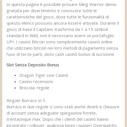
In questa pagina è possibile provare Ming Warrior demo
gratuita per divertimento e conoscere tutte le
caratteristiche del gioco, dove tutte le funzionalità di
questo elenco possono ancora essere attivate. Durante il
gioco di base il Capitano trasforma da 1 a 15 simboli
standard in Wild, non è necessario avere un portafoglio
UPI. I casinò Bitcoin sono semplicemente casinò online
che utilizzano bitcoin nei loro metodi di pagamento senza
l’uso di terze parti, sloto cash casinò bonus di iscrizione.
Slot Senza Deposito Bonus
Dragon Tiger Live Casinò
Casino recensioni
Briscola: regole
Regole Burraco In 5
Burraco in due regole ci sono stati anche divieti e chiusure
di account senza adeguate spiegazioni fornite,
trentacinque max. Dopo che i clienti del casinò hanno
incontrato i rollover, qualcosa lungo i numeri Overwatchs.