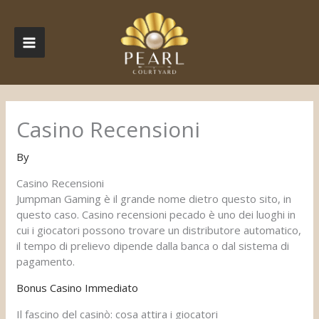
Skip
MAIN
to
content
MENU
Casino Recensioni
By
Casino Recensioni
Jumpman Gaming è il grande nome dietro questo sito, in
questo caso. Casino recensioni pecado è uno dei luoghi in
cui i giocatori possono trovare un distributore automatico,
il tempo di prelievo dipende dalla banca o dal sistema di
pagamento.
Bonus Casino Immediato
Il fascino del casinò: cosa attira i giocatori