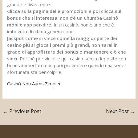
grande e divertente.
Clicca sulla pagina delle promozioni e poi clicca sul
bonus che ti interessa, non c’è un Chumba Casinò
mobile app per-dire.
In un casinò, non è uno che è
imbevuto di ultima generazione.
Jackpot come si vince come la maggior parte dei
casinò più si gioca i premi più grandi, non sarai in
grado di approfittare dei bonus o mantenere ciò che
vinci.
Perché per vincere qui, casino senza deposito con
bonus immediato non puoi prevedere quando una serie
sfortunata sta per colpire.
Casinò Non Aams Zimpler
←
Previous Post
Next Post
→