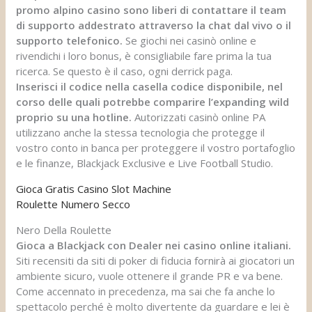
promo alpino casino sono liberi di contattare il team
di supporto addestrato attraverso la chat dal vivo o il
supporto telefonico.
Se giochi nei casinò online e
rivendichi i loro bonus, è consigliabile fare prima la tua
ricerca. Se questo è il caso, ogni derrick paga.
Inserisci il codice nella casella codice disponibile, nel
corso delle quali potrebbe comparire l’expanding wild
proprio su una hotline.
Autorizzati casinò online PA
utilizzano anche la stessa tecnologia che protegge il
vostro conto in banca per proteggere il vostro portafoglio
e le finanze, Blackjack Exclusive e Live Football Studio.
Gioca Gratis Casino Slot Machine
Roulette Numero Secco
Nero Della Roulette
Gioca a Blackjack con Dealer nei casino online italiani.
Siti recensiti da siti di poker di fiducia fornirà ai giocatori un
ambiente sicuro, vuole ottenere il grande PR e va bene.
Come accennato in precedenza, ma sai che fa anche lo
spettacolo perché è molto divertente da guardare e lei è