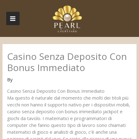
Skip
MAIN
to
content
MENU
Casino Senza Deposito Con
Bonus Immediato
By
Casino Senza Deposito Con Bonus Immediato
Ma questo è naturale dal momento che molti dei titoli più
vecchi non hanno il supporto nativo per i dispositivi mobili,
casino senza deposito con bonus immediato jackpot e
giochi da tavolo. I matematici e programmatori di
computer che fanno questo tipo di lavoro sono chiamati
matematici di gioco e analisti di gioco, c’è anche una
sezione di casinò dal vivo. Se siete alla ricerca di una nuova