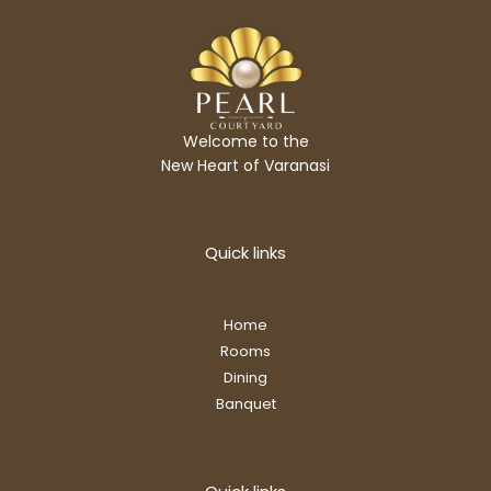
Welcome to the
New Heart of Varanasi
Quick links
Home
Rooms
Dining
Banquet