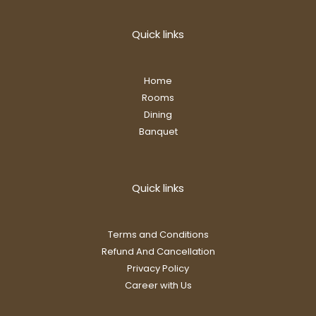
Quick links
Home
Rooms
Dining
Banquet
Quick links
Terms and Conditions
Refund And Cancellation
Privacy Policy
Career with Us