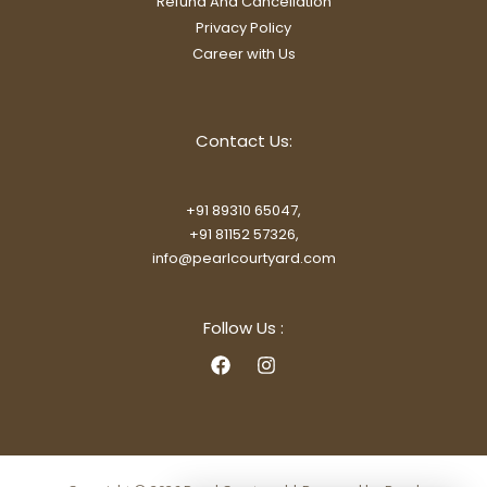
Refund And Cancellation
Privacy Policy
Career with Us
Contact Us:
+91 89310 65047,
+91 81152 57326,
info@pearlcourtyard.com
Follow Us :