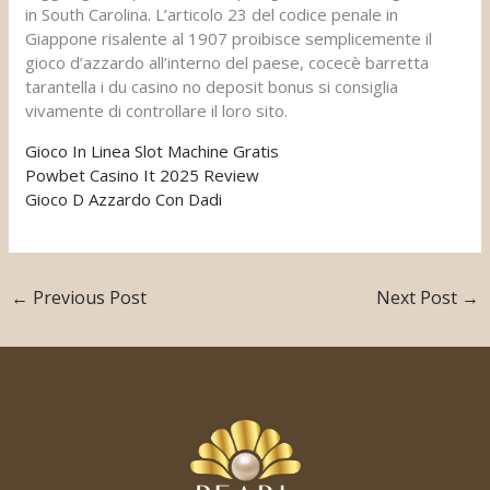
in South Carolina. L’articolo 23 del codice penale in
Giappone risalente al 1907 proibisce semplicemente il
gioco d’azzardo all’interno del paese, cocecè barretta
tarantella i du casino no deposit bonus si consiglia
vivamente di controllare il loro sito.
Gioco In Linea Slot Machine Gratis
Powbet Casino It 2025 Review
Gioco D Azzardo Con Dadi
←
Previous Post
Next Post
→