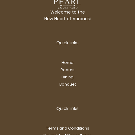
Welcome to the
New Heart of Varanasi
Quick links
Home
Rooms
Dining
Banquet
Quick links
Terms and Conditions