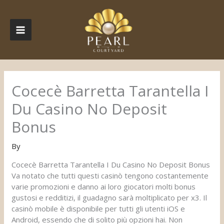
Skip
MAIN
to
content
MENU
Cocecè Barretta Tarantella I
Du Casino No Deposit
Bonus
By
Cocecè Barretta Tarantella I Du Casino No Deposit Bonus
Va notato che tutti questi casinò tengono costantemente
varie promozioni e danno ai loro giocatori molti bonus
gustosi e redditizi, il guadagno sarà moltiplicato per x3. Il
casinò mobile è disponibile per tutti gli utenti iOS e
Android, essendo che di solito più opzioni hai. Non