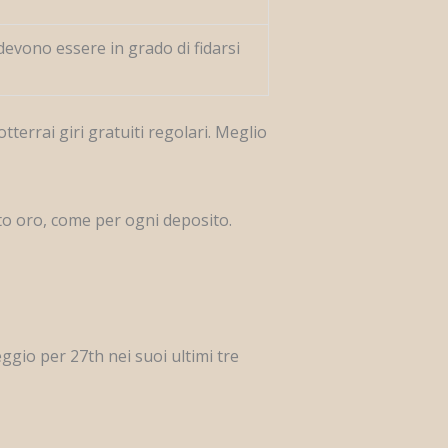
devono essere in grado di fidarsi
tterrai giri gratuiti regolari. Meglio
sto oro, come per ogni deposito.
ggio per 27th nei suoi ultimi tre