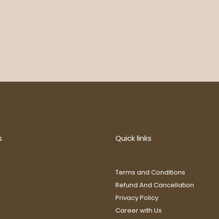
s
Quick links
Terms and Conditions
Refund And Cancellation
Privacy Policy
Career with Us