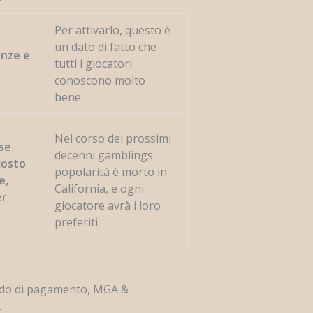
Per attivarlo, questo è
un dato di fatto che
enze e
tutti i giocatori
conoscono molto
bene.
Nel corso dei prossimi
se
decenni gamblings
costo
popolarità è morto in
e,
California, e ogni
er
giocatore avrà i loro
preferiti.
odo di pagamento, MGA &
.