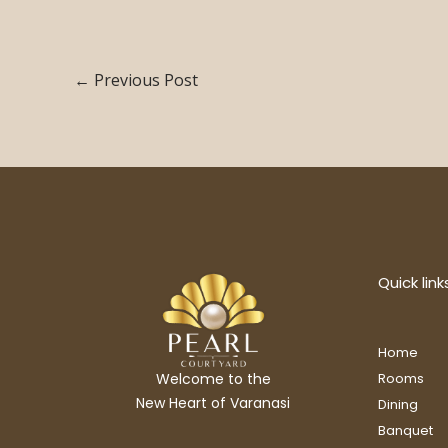
←
Previous Post
Quick link
Home
Welcome to the
Rooms
New Heart of Varanasi
Dining
Banquet