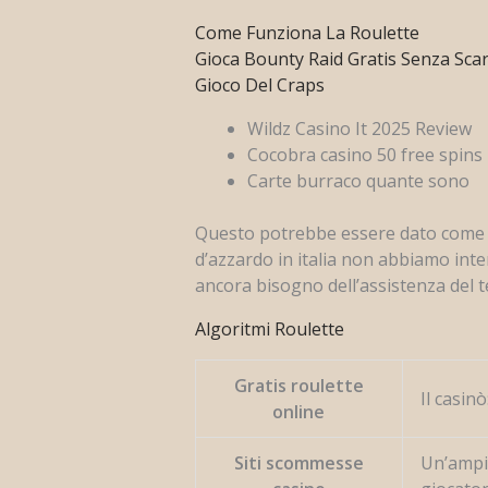
Come Funziona La Roulette
Gioca Bounty Raid Gratis Senza Scar
Gioco Del Craps
Wildz Casino It 2025 Review
Cocobra casino 50 free spins
Carte burraco quante sono
Questo potrebbe essere dato come bon
d’azzardo in italia non abbiamo inte
ancora bisogno dell’assistenza del te
Algoritmi Roulette
Gratis roulette
Il casinò
online
Siti scommesse
Un’ampia