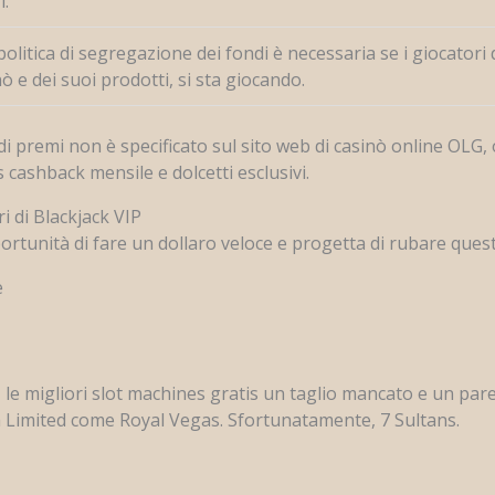
i.
olitica di segregazione dei fondi è necessaria se i giocatori 
nò e dei suoi prodotti, si sta giocando.
di premi non è specificato sul sito web di casinò online OLG, o
 cashback mensile e dolcetti esclusivi.
ri di Blackjack VIP
ortunità di fare un dollaro veloce e progetta di rubare que
e
le migliori slot machines gratis un taglio mancato e un pare
ia Limited come Royal Vegas. Sfortunatamente, 7 Sultans.