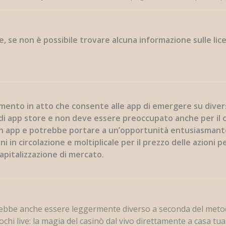
 se non è possibile trovare alcuna informazione sulle lic
amento in atto che consente alle app di emergere su diver
di app store e non deve essere preoccupato anche per il 
 in app e potrebbe portare a un’opportunità entusiasmant
ni in circolazione e moltiplicale per il prezzo delle azioni p
apitalizzazione di mercato.
ebbe anche essere leggermente diverso a seconda del met
 live: la magia del casinò dal vivo direttamente a casa tua