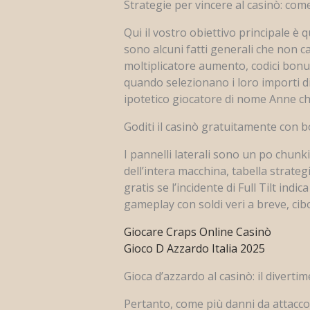
Strategie per vincere al casinò: com
Qui il vostro obiettivo principale è 
sono alcuni fatti generali che non c
moltiplicatore aumento, codici bonu
quando selezionano i loro importi di
ipotetico giocatore di nome Anne che
Goditi il casinò gratuitamente con 
I pannelli laterali sono un po chun
dell’intera macchina, tabella strate
gratis se l’incidente di Full Tilt in
gameplay con soldi veri a breve, cibo
Giocare Craps Online Casinò
Gioco D Azzardo Italia 2025
Gioca d’azzardo al casinò: il diverti
Pertanto, come più danni da attacco.