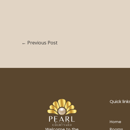
←
Previous Post
Quick link
Home
Welcome to the
Rooms