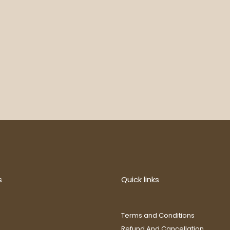
s
Quick links
Terms and Conditions
Refund And Cancellation