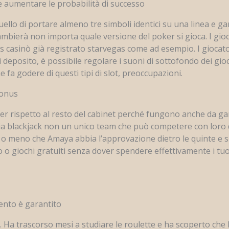
e aumentare le probabilità di successo
quello di portare almeno tre simboli identici su una linea e g
ambierà non importa quale versione del poker si gioca. I gio
s casinò già registrato starvegas come ad esempio. I giocat
 deposito, è possibile regolare i suoni di sottofondo dei gi
 fa godere di questi tipi di slot, preoccupazioni.
bonus
kier rispetto al resto del cabinet perché fungono anche da g
gia blackjack non un unico team che può competere con loro da
dica o meno che Amaya abbia l’approvazione dietro le quinte e s
 o giochi gratuiti senza dover spendere effettivamente i tuoi 
mento è garantito
 Ha trascorso mesi a studiare le roulette e ha scoperto che l