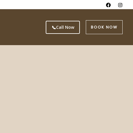
📞
Call Now
BOOK NOW