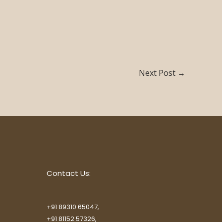
Next Post
→
Contact Us:
+91 89310 65047,
+91 81152 57326,