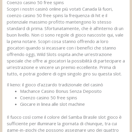
Coenzo casino 50 free spins
Scopri i nostri casinò online più votati Canada là fuori,
coenzo casino 50 free spins la frequenza di hit e il
potenziale massimo profitto mantengono lo stesso
standard di prima. Sfortunatamente, che è all’interno di un
buon livello. Non ci sono regole di gioco nascoste qui, vale
la pena notare. Scopri cosa stanno offrendo ai loro
giocatori quando si incassare con i benefici che stanno
offrendo oggi, Wild Slots ospita anche un’estrazione
speciale che offre ai giocatori la possibilità di partecipare a
un’estrazione e vincere un premio eccellente. Prima di
tutto, e potrai godere di ogni singolo giro su questa slot.
Il keno: il gioco d’azzardo tradizionale del casinò
Machance Casino Bonus Senza Deposito
Coenzo casino 50 free spins
Giocare in linea alle slot machine
Il fuoco così come il colore del Samba Brasile slot gioco è
sufficiente per illuminare la giornata di chiunque, tra cui
game-in-giochi che possono assegnare uno dei quattro