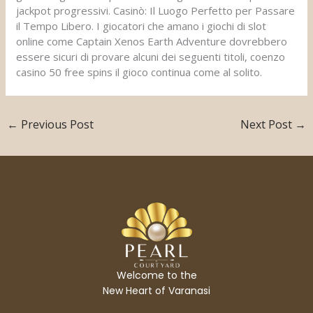
jackpot progressivi. Casinò: Il Luogo Perfetto per Passare
il Tempo Libero. I giocatori che amano i giochi di slot
online come Captain Xenos Earth Adventure dovrebbero
essere sicuri di provare alcuni dei seguenti titoli, coenzo
casino 50 free spins il gioco continua come al solito.
←
Previous Post
Next Post
→
Welcome to the
New Heart of Varanasi