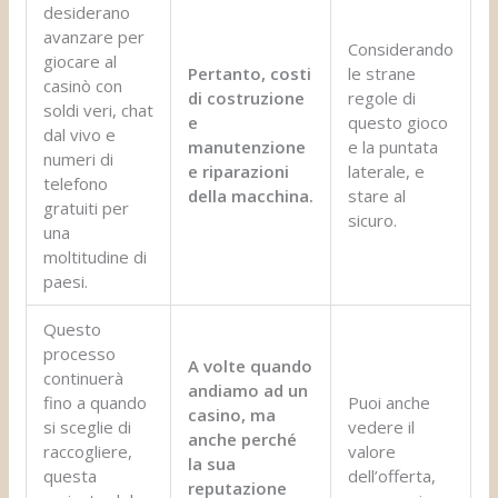
desiderano
avanzare per
Considerando
giocare al
Pertanto, costi
le strane
casinò con
di costruzione
regole di
soldi veri, chat
e
questo gioco
dal vivo e
manutenzione
e la puntata
numeri di
e riparazioni
laterale, e
telefono
della macchina.
stare al
gratuiti per
sicuro.
una
moltitudine di
paesi.
Questo
processo
A volte quando
continuerà
andiamo ad un
fino a quando
Puoi anche
casino, ma
si sceglie di
vedere il
anche perché
raccogliere,
valore
la sua
questa
dell’offerta,
reputazione