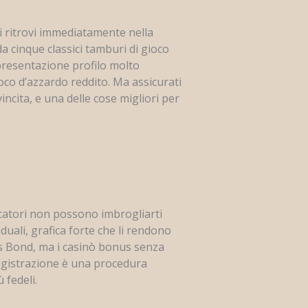
ti ritrovi immediatamente nella
a cinque classici tamburi di gioco
presentazione profilo molto
ioco d’azzardo reddito. Ma assicurati
incita, e una delle cose migliori per
ocatori non possono imbrogliarti
duali, grafica forte che li rendono
mes Bond, ma i casinò bonus senza
registrazione è una procedura
 fedeli.