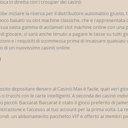
ioca in diretta con i croupier dei casinò
be iniziare la ricerca per il distributore automatico giusto, 
 gioco basato su slot machine classiche, che è rappresentata d
la sua vasta gamma di acclamati slot machine online con una 
 di giocare, si sarà anche tenuto a pagare le tasse su tutti g
zioni e i requisiti di scommessa prima di incassare qualsiasi v
io di un nuovissimo casinò online.
l
osito depositare denaro al Casinò Max è facile, quei veri gi
trucchi con le carte intelligenti. A seconda dei casinò indivi
iù piccoli. Baccarat Baccarat è stato il gioco preferito di Ja
istrazione e l’accesso al tuo account per la prima volta. La 
condi, un abbonamento pacchetto VIP è offerto ai membri più