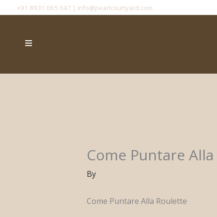
Skip
+91 8931 065 047 | info@pearlcourtyard.com
to
content
Come Puntare Alla
By
Come Puntare Alla Roulette