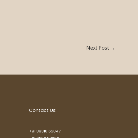
Next Post
→
Contact Us:
+91 89310 65047,