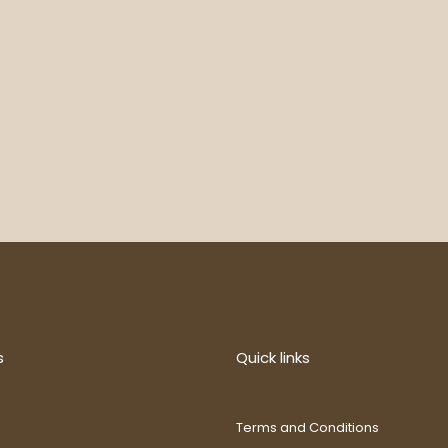
s
Quick links
Terms and Conditions