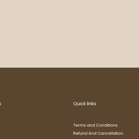
s
Quick links
Terms and Conditions
Refund And Cancellation