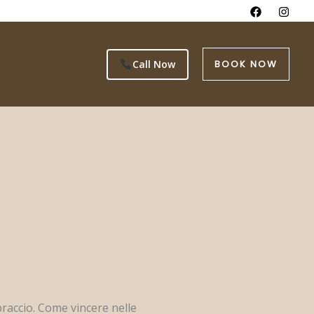
Call Now
BOOK NOW
 braccio. Come vincere nelle