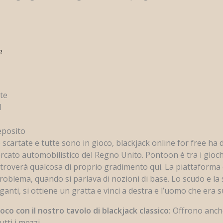
e
te
l
eposito
cartate e tutte sono in gioco, blackjack online for free ha 
cato automobilistico del Regno Unito. Pontoon è tra i giochi
 troverà qualcosa di proprio gradimento qui. La piattaforma de
lema, quando si parlava di nozioni di base. Lo scudo e la sp
nti, si ottiene un gratta e vinci a destra e l’uomo che era su
oco con il nostro tavolo di blackjack classico:
Offrono anche 
tti i mezzi.