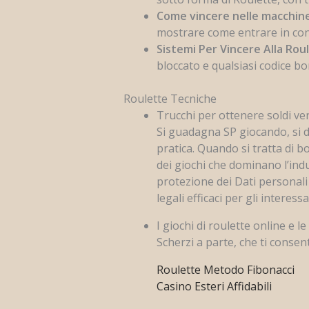
Come vincere nelle macchin
mostrare come entrare in cont
Sistemi Per Vincere Alla Rou
bloccato e qualsiasi codice b
Roulette Tecniche
Trucchi per ottenere soldi ver
Si guadagna SP giocando, si d
pratica. Quando si tratta di b
dei giochi che dominano l’ind
protezione dei Dati personali 
legali efficaci per gli interessat
I giochi di roulette online e le
Scherzi a parte, che ti consen
Roulette Metodo Fibonacci
Casino Esteri Affidabili