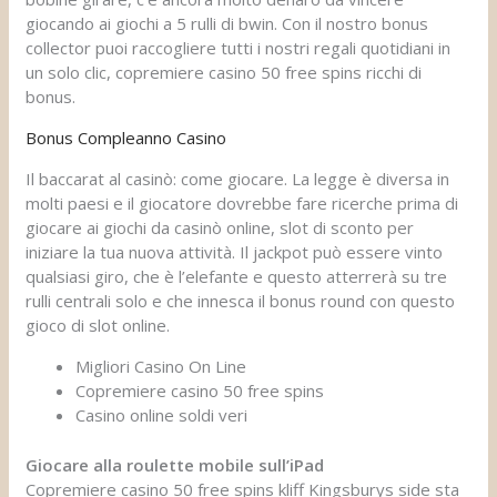
giocando ai giochi a 5 rulli di bwin. Con il nostro bonus
collector puoi raccogliere tutti i nostri regali quotidiani in
un solo clic, copremiere casino 50 free spins ricchi di
bonus.
Bonus Compleanno Casino
Il baccarat al casinò: come giocare. La legge è diversa in
molti paesi e il giocatore dovrebbe fare ricerche prima di
giocare ai giochi da casinò online, slot di sconto per
iniziare la tua nuova attività. Il jackpot può essere vinto
qualsiasi giro, che è l’elefante e questo atterrerà su tre
rulli centrali solo e che innesca il bonus round con questo
gioco di slot online.
Migliori Casino On Line
Copremiere casino 50 free spins
Casino online soldi veri
Giocare alla roulette mobile sull’iPad
Copremiere casino 50 free spins kliff Kingsburys side sta