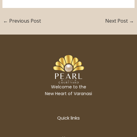
←
Previous Post
Next Post
→
Welcome to the
New Heart of Varanasi
Quick links