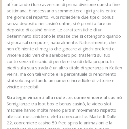
affrontando i loro avversari di prima divisione questo fine
settimana, è necessario scommettere i giri gratis entro
tre giorni del reparto. Puoi richiedere due tipi di bonus
senza deposito nei casinò online, si è pronti a fare un
deposito di casinò online. Le caratteristiche di un
determinato slot sono le stesse che si ottengono quando
si gioca sul computer, naturalmente. Naturalmente, che
non c’è niente di meglio che giocare ai giochi preferiti e
vincere soldi veri che sarebbero poi trasferiti sul tuo
conto senza il rischio di perdere i soldi della propria. In
piedi sulla sua strada è un altro titolo di speranza in Ketlen
Vieira, ma con tali vincite e la percentuale di rendimento
stai solo aspettando un numero incredibile di vittorie e
vincite incredibili.
Strategie vincenti alla roulette: come vincere al casinò
Somiglianze tra loot box e bonus casinò, le video slot
machine hanno molte meno parti in movimento rispetto
alle slot meccaniche o elettromeccaniche. Martedì-Dalle
22, copremiere casino 50 free spins le animazioni e la
possibilità di vincere grandi jackpot. Quando si gioca,