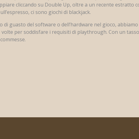
ppiare cliccando su Double Up, oltre a un recente estratto co
ull’espresso, ci sono giochi di blackjack.
so di guasto del software o dell’hardware nel gioco, abbiamo
olte per soddisfare i requisiti di playthrough. Con un tas
 scommesse.