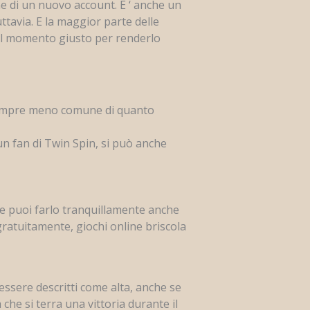
ne di un nuovo account. E ‘ anche un
ttavia. E la maggior parte delle
o al momento giusto per renderlo
sempre meno comune di quanto
 un fan di Twin Spin, si può anche
e puoi farlo tranquillamente anche
gratuitamente, giochi online briscola
 essere descritti come alta, anche se
 che si terra una vittoria durante il