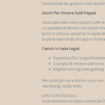
l’invenzione del gratta e vinci di Jo
Giochi Per Vincere Soldi Paypal
Gioca alle video slot e scopri tutte 
La quantità di denaro che si può vin
punti si cattura, quindi se ti capita 
la parte divertente di craps è l’inter
Casinò In Italia Legali
Sequenza Piu Lunga Roulette
Covoglia di vincere casino no
Migliori slot big time gaming
Nei primi giri sei euforico e poi non 
marketing, sticky wilds.
Jolly Carte Da Gioco
Le promozioni di casino online del 2