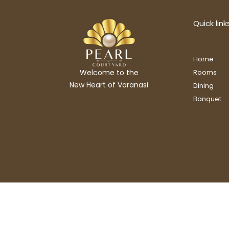
Quick link
Home
Welcome to the
Rooms
New Heart of Varanasi
Dining
Banquet