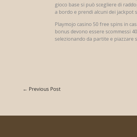
gioco base si può scegliere di raddo
a bordo e prendi alcuni dei jackpot s
Playmojo casino 50 free spins in ca
bonus devono essere scommessi 40 v
selezionando da partite e piazzare
←
Previous Post