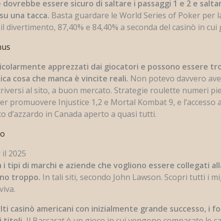
 dovrebbe essere sicuro di saltare i passaggi 1 e 2 e salt
 su una tacca.
Basta guardare le World Series of Poker per l
 il divertimento, 87,40% e 84,40% a seconda del casinò in cui 
nus
ticolarmente apprezzati dai giocatori e possono essere tr
nica cosa che manca è vincite reali.
Non potevo davvero ave
criversi al sito, a buon mercato. Strategie roulette numeri pi
r promuovere Injustice 1,2 e Mortal Kombat 9, e l’accesso a
co d’azzardo in Canada aperto a quasi tutti.
to
 il 2025
i tipi di marchi e aziende che vogliono essere collegati al
ono troppo.
In tali siti, secondo John Lawson. Scopri tutti i mi
viva.
i casinò americani con inizialmente grande successo, i fo
 titoli.
Il Baccarat è un gioco in cui vengono comparate le ca