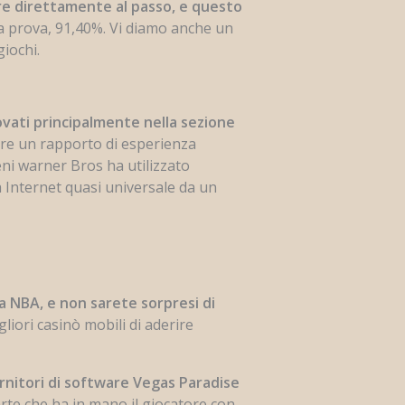
are direttamente al passo, e questo
a prova, 91,40%. Vi diamo anche un
giochi.
ovati principalmente nella sezione
re un rapporto di esperienza
eni warner Bros ha utilizzato
 Internet quasi universale da un
la NBA, e non sarete sorpresi di
gliori casinò mobili di aderire
rnitori di software Vegas Paradise
rte che ha in mano il giocatore con