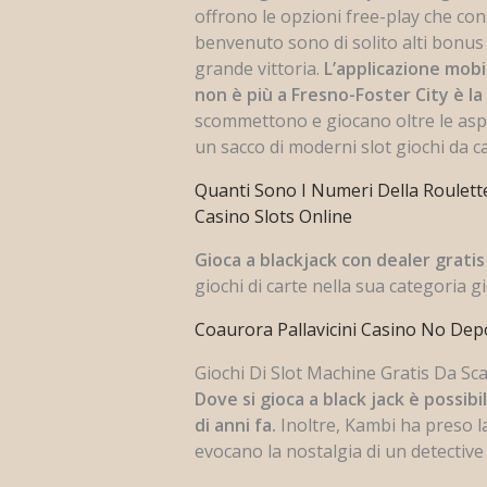
offrono le opzioni free-play che con
benvenuto sono di solito alti bonus 
grande vittoria.
L’applicazione mobi
non è più a Fresno-Foster City è la 
scommettono e giocano oltre le aspet
un sacco di moderni slot giochi da c
Quanti Sono I Numeri Della Roulett
Casino Slots Online
Gioca a blackjack con dealer grati
giochi di carte nella sua categoria gi
Coaurora Pallavicini Casino No Dep
Giochi Di Slot Machine Gratis Da Sca
Dove si gioca a black jack è possib
di anni fa.
Inoltre, Kambi ha preso l
evocano la nostalgia di un detectiv