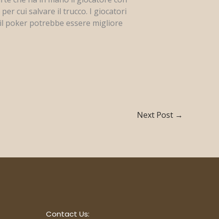
er cui salvare il trucco. I giocatori
a il poker potrebbe essere migliore
Next Post
→
Contact Us: