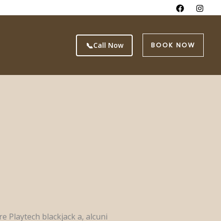
📞
Call Now
BOOK NOW
re Playtech blackjack a, alcuni