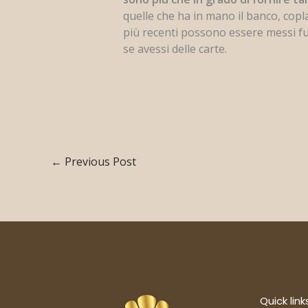
quelle che ha in mano il banco, copla
più recenti possono essere messi fuo
se avessi delle carte.
←
Previous Post
Quick link