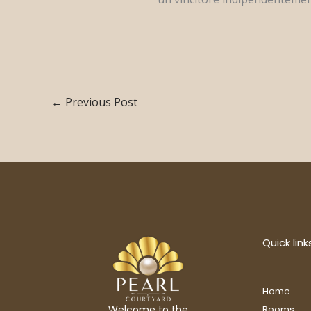
←
Previous Post
Quick link
Home
Welcome to the
Rooms