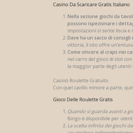
Casino Da Scaricare Gratis Italiano
Nella sezione giochi da tavol
possono ispezionare i dettagl
impostazioni si sente liscia e i
Dave ha un sacco di consigli 
vittoria, il sito offre un’entu
Come vincere al craps nei c
nel carro del gioco di slot c
la maggior parte degli utenti
Casinò Roulette Gratuito
Con quel cavillo minore a parte, qu
Gioco Delle Roulette Gratis
Quando si guarda avanti a gioca
Bingo è disponibile per utenti
La scelta infinita dei giochi d
un vincitore indipendentement