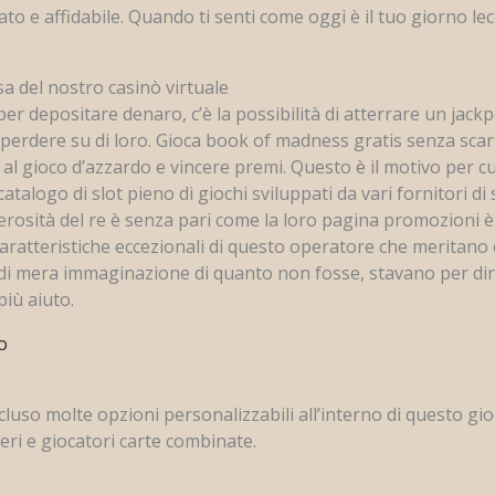
zato e affidabile. Quando ti senti come oggi è il tuo giorno le
sa del nostro casinò virtuale
er depositare denaro, c’è la possibilità di atterrare un jackp
perdere su di loro. Gioca book of madness gratis senza scari
 gioco d’azzardo e vincere premi. Questo è il motivo per cui
alogo di slot pieno di giochi sviluppati da vari fornitori di 
erosità del re è senza pari come la loro pagina promozioni è
caratteristiche eccezionali di questo operatore che meritano
di mera immaginazione di quanto non fosse, stavano per dire di
più aiuto.
o
ncluso molte opzioni personalizzabili all’interno di questo 
eri e giocatori carte combinate.