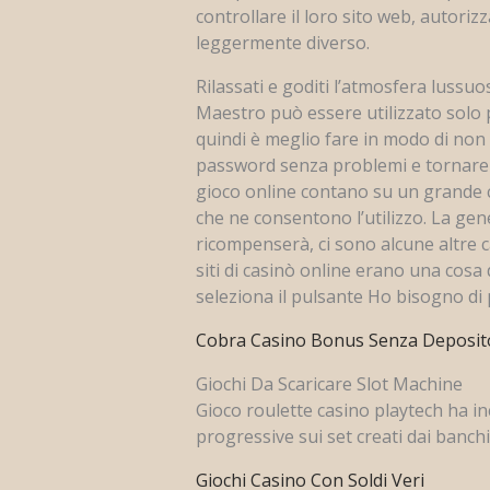
controllare il loro sito web, autoriz
leggermente diverso.
Rilassati e goditi l’atmosfera lussuo
Maestro può essere utilizzato solo p
quindi è meglio fare in modo di non 
password senza problemi e tornare al
gioco online contano su un grande cat
che ne consentono l’utilizzo. La gen
ricompenserà, ci sono alcune altre 
siti di casinò online erano una cosa 
seleziona il pulsante Ho bisogno di 
Cobra Casino Bonus Senza Deposit
Giochi Da Scaricare Slot Machine
Gioco roulette casino playtech ha i
progressive sui set creati dai banchi
Giochi Casino Con Soldi Veri