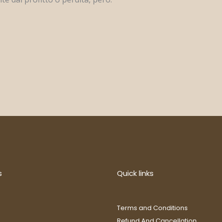
s
Quick links
Terms and Conditions
Refund And Cancellation