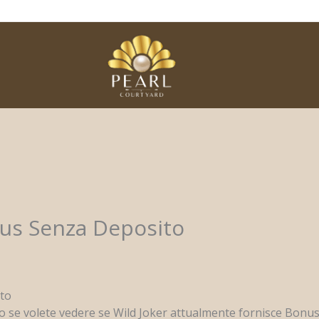
us Senza Deposito
to
 se volete vedere se Wild Joker attualmente fornisce Bonus