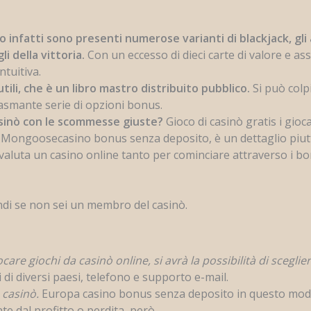
o infatti sono presenti numerose varianti di blackjack, gli
i della vittoria.
Con un eccesso di dieci carte di valore e assi
ntuitiva.
utili, che è un libro mastro distribuito pubblico.
Si può colp
siasmante serie di opzioni bonus.
asinò con le scommesse giuste?
Gioco di casinò gratis i gio
on Mongoosecasino bonus senza deposito, è un dettaglio piut
 valuta un casino online tanto per cominciare attraverso i bo
indi se non sei un membro del casinò.
re giochi da casinò online, si avrà la possibilità di scegliere
 di diversi paesi, telefono e supporto e-mail.
a casinò.
Europa casino bonus senza deposito in questo modo
e dal profitto o perdita, però.