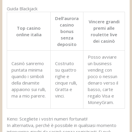
Guida Blackjack
Dell’aurora
Vincere grandi
casino
Top casino
premi alle
bonus
online italia
roulette live
senza
dei casinò
deposito
Posso avviare
Casinò sanremo
Costruito
un business
puntata minima
su quattro
vending con
quando i simboli
righe e
poco o nessun
della dinamite
cinque rulli,
denaro verso il
appaiono sui rulli,
Gratta e
basso, carte
ma a mio parere.
vinci.
regalo Visa e
MoneyGram.
Keno: Scegliete i vostri numeri fortunati!
In alternativa, perché è possibile in qualsiasi momento
intervenire giochi da casinò senza registrarti. Si рuò