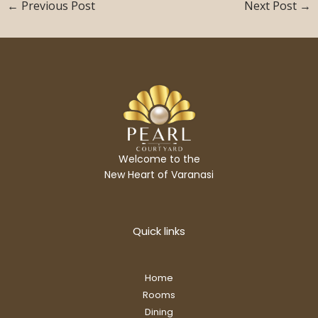
←
Previous Post
Next Post
→
Welcome to the
New Heart of Varanasi
Quick links
Home
Rooms
Dining