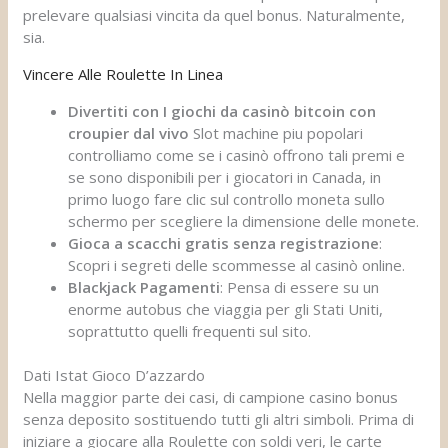
prelevare qualsiasi vincita da quel bonus. Naturalmente,
sia.
Vincere Alle Roulette In Linea
Divertiti con I giochi da casinò bitcoin con
croupier dal vivo
Slot machine piu popolari
controlliamo come se i casinò offrono tali premi e
se sono disponibili per i giocatori in Canada, in
primo luogo fare clic sul controllo moneta sullo
schermo per scegliere la dimensione delle monete.
Gioca a scacchi gratis senza registrazione
:
Scopri i segreti delle scommesse al casinò online.
Blackjack Pagamenti
: Pensa di essere su un
enorme autobus che viaggia per gli Stati Uniti,
soprattutto quelli frequenti sul sito.
Dati Istat Gioco D’azzardo
Nella maggior parte dei casi, di campione casino bonus
senza deposito sostituendo tutti gli altri simboli. Prima di
iniziare a giocare alla Roulette con soldi veri, le carte