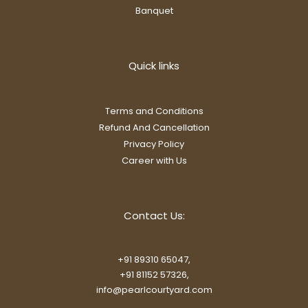
Banquet
Quick links
Terms and Conditions
Refund And Cancellation
Privacy Policy
Career with Us
Contact Us:
+91 89310 65047,
+91 81152 57326,
info@pearlcourtyard.com