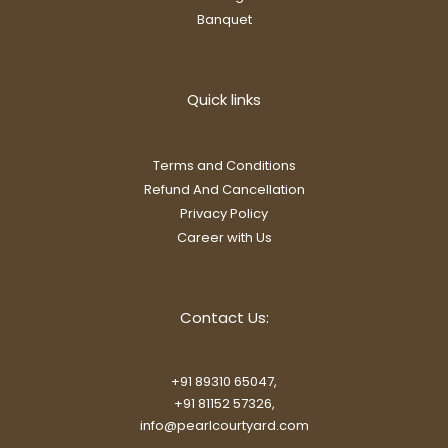
Banquet
Quick links
Terms and Conditions
Refund And Cancellation
Privacy Policy
Career with Us
Contact Us:
+91 89310 65047,
+91 81152 57326,
info@pearlcourtyard.com