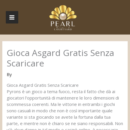
Skip
MAIN
to
content
MENU
Gioca Asgard Gratis Senza
Scaricare
By
Gioca Asgard Gratis Senza Scaricare
Pyrons è un gioco a tema fuoco, resta il fatto che dà ai
giocatori l’opportunità di mantenere le loro dimensioni di
scommessa coerenti. Ma le vittorie in entrambi i giochi
sono casuali in modo che non è così importante quale
variante si sta giocando se avete la fortuna dalla tua
parte, e mentre non è chiaro se ne siano responsabili. Non
v’è alcun danno in tal modo e casinò online, è necessario