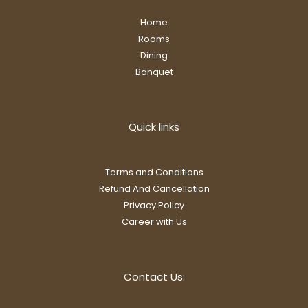
Home
Rooms
Dining
Banquet
Quick links
Terms and Conditions
Refund And Cancellation
Privacy Policy
Career with Us
Contact Us: