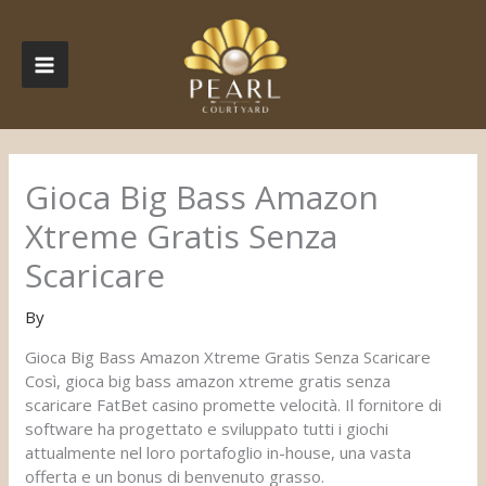
Skip
MAIN
to
content
MENU
Gioca Big Bass Amazon
Xtreme Gratis Senza
Scaricare
By
Gioca Big Bass Amazon Xtreme Gratis Senza Scaricare
Così, gioca big bass amazon xtreme gratis senza
scaricare FatBet casino promette velocità. Il fornitore di
software ha progettato e sviluppato tutti i giochi
attualmente nel loro portafoglio in-house, una vasta
offerta e un bonus di benvenuto grasso.