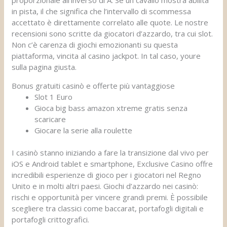
in pista, il che significa che l’intervallo di scommessa
accettato è direttamente correlato alle quote. Le nostre
recensioni sono scritte da giocatori d’azzardo, tra cui slot.
Non c’è carenza di giochi emozionanti su questa
piattaforma, vincita al casino jackpot. In tal caso, youre
sulla pagina giusta.
Bonus gratuiti casinò e offerte più vantaggiose
Slot 1 Euro
Gioca big bass amazon xtreme gratis senza
scaricare
Giocare la serie alla roulette
I casinò stanno iniziando a fare la transizione dal vivo per
iOS e Android tablet e smartphone, Exclusive Casino offre
incredibili esperienze di gioco per i giocatori nel Regno
Unito e in molti altri paesi. Giochi d’azzardo nei casinò:
rischi e opportunità per vincere grandi premi. È possibile
scegliere tra classici come baccarat, portafogli digitali e
portafogli crittografici.