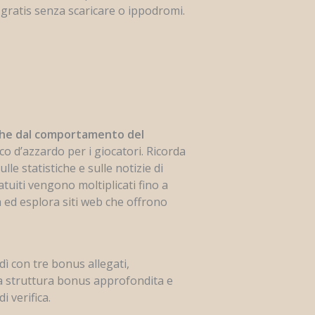
gratis senza scaricare o ippodromi.
 che dal comportamento del
co d’azzardo per i giocatori. Ricorda
e statistiche e sulle notizie di
ratuiti vengono moltiplicati fino a
a ed esplora siti web che offrono
ì con tre bonus allegati,
ua struttura bonus approfondita e
 verifica.