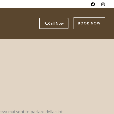
📞
Call Now
BOOK NOW
va mai sentito parlare della slot