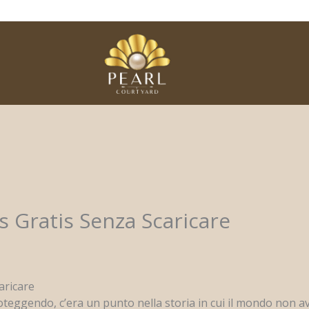
 Gratis Senza Scaricare
aricare
eggendo, c’era un punto nella storia in cui il mondo non ave