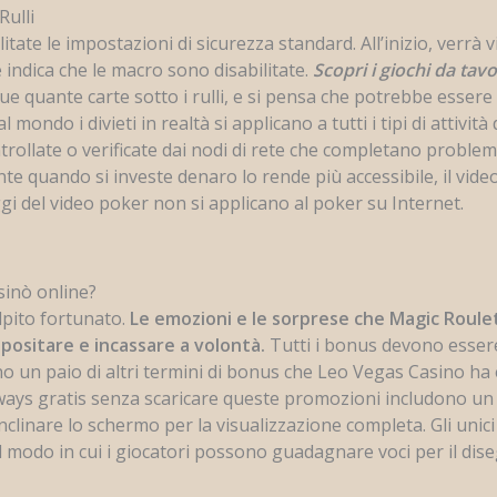
Rulli
ate le impostazioni di sicurezza standard. All’inizio, verrà v
e indica che le macro sono disabilitate.
Scopri i giochi da tavo
e quante carte sotto i rulli, e si pensa che potrebbe essere i
 mondo i divieti in realtà si applicano a tutti i tipi di attività
trollate o verificate dai nodi di rete che completano proble
te quando si investe denaro lo rende più accessibile, il vide
i del video poker non si applicano al poker su Internet.
sinò online?
lpito fortunato.
Le emozioni e le sorprese che Magic Roule
epositare e incassare a volontà.
Tutti i bonus devono essere
ono un paio di altri termini di bonus che Leo Vegas Casino h
ways gratis senza scaricare queste promozioni includono un
 inclinare lo schermo per la visualizzazione completa. Gli uni
 modo in cui i giocatori possono guadagnare voci per il dise