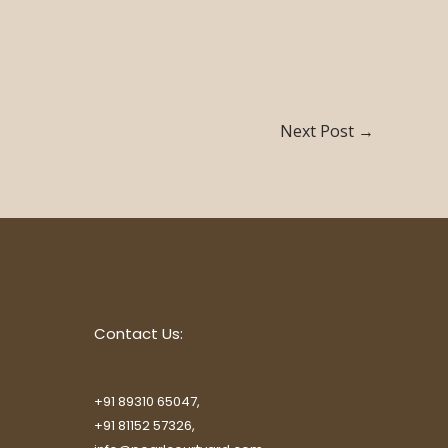
Next Post
→
Contact Us:
+91 89310 65047,
+91 81152 57326,