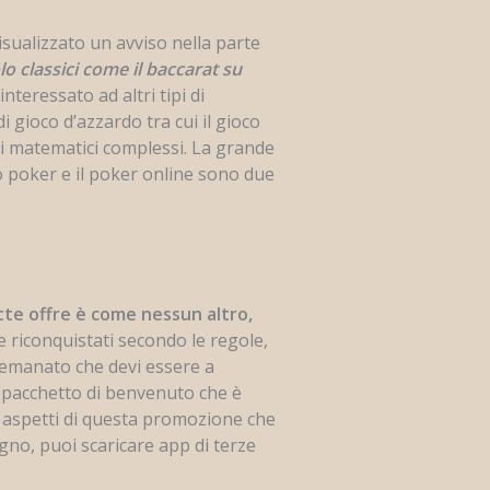
isualizzato un avviso nella parte
lo classici come il baccarat su
nteressato ad altri tipi di
 di gioco d’azzardo tra cui il gioco
mi matematici complessi. La grande
o poker e il poker online sono due
tte offre è come nessun altro,
 riconquistati secondo le regole,
a emanato che devi essere a
 pacchetto di benvenuto che è
ci aspetti di questa promozione che
gno, puoi scaricare app di terze