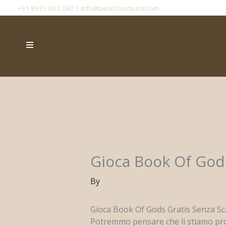
Skip
+91 8931 065 047 | info@pearlcourtyard.com
to
content
Gioca Book Of Gods
By
Gioca Book Of Gods Gratis Senza Sc
Potremmo pensare che li stiamo prot